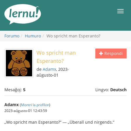
Al
la
Men
enhavo
Forumo
Humuro
Wo spricht man Esperanto?
Wo spricht man
Respondi
Esperanto?
de
Adamx
, 2023-
aŭgusto-01
Mesaĝoj:
5
Lingvo:
Deutsch
Adamx
(
Montri la profilon
)
2023-aŭgusto-01 12:43:59
„Wo spricht man Esperanto?“ — „Überall und nirgends.“