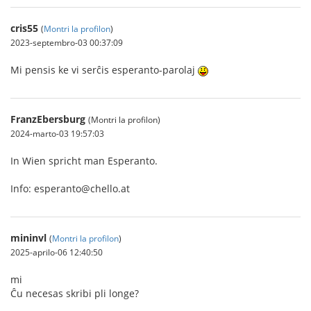
cris55
(
Montri la profilon
)
2023-septembro-03 00:37:09
Mi pensis ke vi serĉis esperanto-parolaj
FranzEbersburg
(Montri la profilon)
2024-marto-03 19:57:03
In Wien spricht man Esperanto.
Info: esperanto@chello.at
mininvl
(
Montri la profilon
)
2025-aprilo-06 12:40:50
mi
Ĉu necesas skribi pli longe?