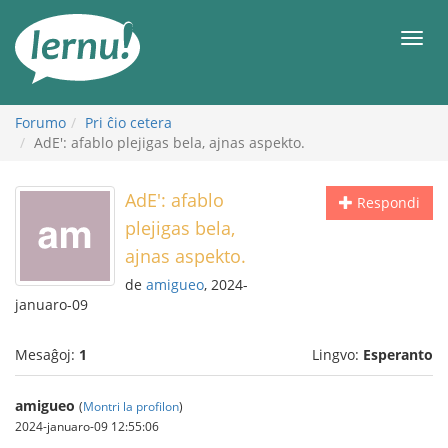
Al
la
Men
enhavo
Forumo
Pri ĉio cetera
AdE': afablo plejigas bela, ajnas aspekto.
AdE': afablo
Respondi
plejigas bela,
ajnas aspekto.
de
amigueo
, 2024-
januaro-09
Mesaĝoj:
1
Lingvo:
Esperanto
amigueo
(
Montri la profilon
)
2024-januaro-09 12:55:06