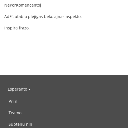
NePorKomencantoj
AdE': afablo plejigas bela, ajnas aspekto.
Inspira frazo.
Esperanto
Pri ni
Teamo
Subtenu nin