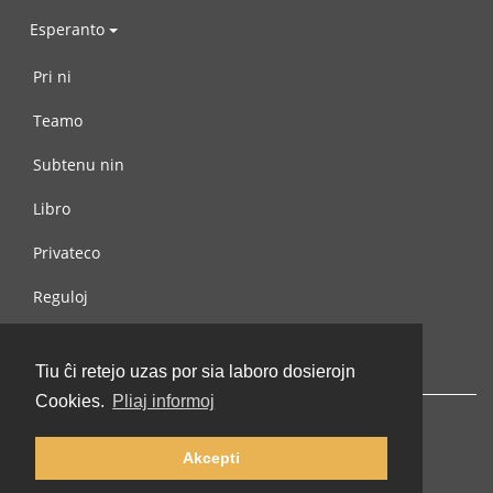
Esperanto
Pri ni
Teamo
Subtenu nin
Libro
Privateco
Reguloj
Kontaktu nin
Tiu ĉi retejo uzas por sia laboro dosierojn
Cookies.
Pliaj informoj
Akcepti
© 2002-2026 lernu.net |
Impressum