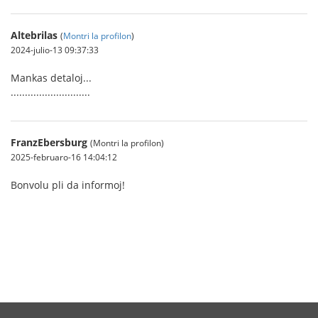
Altebrilas
(
Montri la profilon
)
2024-julio-13 09:37:33
Mankas detaloj...
............................
FranzEbersburg
(Montri la profilon)
2025-februaro-16 14:04:12
Bonvolu pli da informoj!