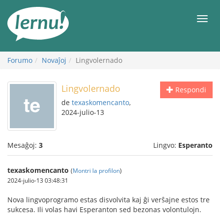
Al
la
Men
enhavo
Forumo
Novaĵoj
Lingvolernado
Lingvolernado
Respondi
de
texaskomencanto
,
2024-julio-13
Mesaĝoj:
3
Lingvo:
Esperanto
texaskomencanto
(
Montri la profilon
)
2024-julio-13 03:48:31
Nova lingvoprogramo estas disvolvita kaj ĝi verŝajne estos tre
sukcesa. Ili volas havi Esperanton sed bezonas volontulojn.