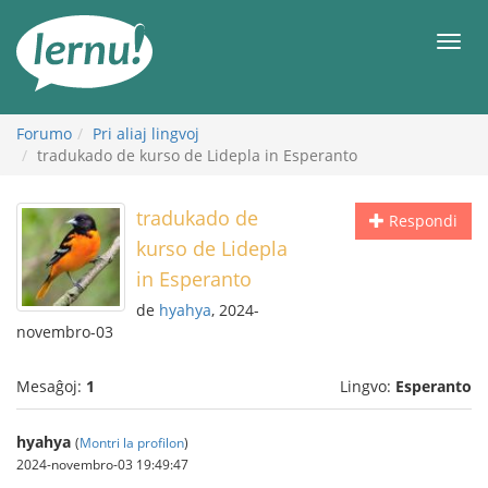
Al
la
Men
enhavo
Forumo
Pri aliaj lingvoj
tradukado de kurso de Lidepla in Esperanto
tradukado de
Respondi
kurso de Lidepla
in Esperanto
de
hyahya
, 2024-
novembro-03
Mesaĝoj:
1
Lingvo:
Esperanto
hyahya
(
Montri la profilon
)
2024-novembro-03 19:49:47