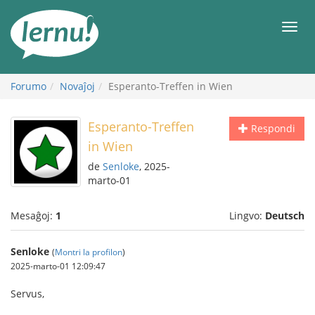
Al
la
Men
enhavo
Forumo
Novaĵoj
Esperanto-Treffen in Wien
Esperanto-Treffen
Respondi
in Wien
de
Senloke
, 2025-
marto-01
Mesaĝoj:
1
Lingvo:
Deutsch
Senloke
(
Montri la profilon
)
2025-marto-01 12:09:47
Servus,