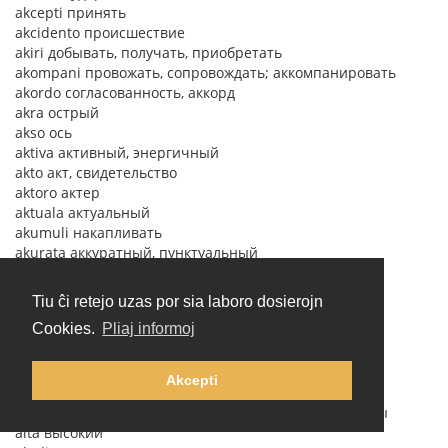
akcepti принять
akcidento происшествие
akiri добывать, получать, приобретать
akompani провожать, сопровождать; аккомпанировать
akordо согласованность, аккорд
akra острый
akso ось
aktiva активный, энергичный
akto акт, свидетельство
aktoro актер
aktuala актуальный
akumuli накапливать
akurata аккуратный, пунктуальный
akuzativo винительный падеж
akuzi обвинять
Tiu ĉi retejo uzas por sia laboro dosierojn
akvo вода
Cookies.
Pliaj informoj
al к, выражает значение дательного падежа
alarmo тревога
alia другой
Akcepti
alkoholo алкоголь
almenaŭ по крайней мере, по меньшей мере, хотя бы
alta высокий