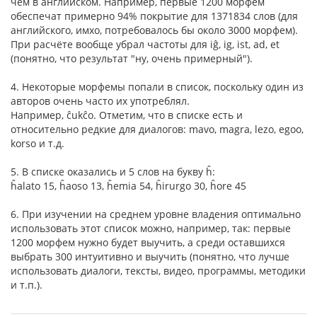
чем в английском. Например, первые 1200 морфем
обеспечат примерно 94% покрытие для 1371834 слов (для
английского, имхо, потребовалось бы около 3000 морфем).
При расчёте вообще убрал частоты для iĝ, ig, ist, ad, et
(понятно, что результат "ну, очень примерный").
4. Некоторые морфемы попали в список, поскольку один из
авторов очень часто их употреблял.
Например, ĉukĉo. Отметим, что в списке есть и
относительно редкие для диалогов: mavo, magra, lezo, egoo,
korso и т.д.
5. В списке оказались и 5 слов на букву ĥ:
ĥalato 15, ĥaoso 13, ĥemia 54, ĥirurgo 30, ĥore 45
6. При изучении на среднем уровне владения оптимально
использовать этот список можно, например, так: первые
1200 морфем нужно будет выучить, а среди оставшихся
выбрать 300 интуитивно и выучить (понятно, что лучше
использовать диалоги, тексты, видео, программы, методики
и т.п.).