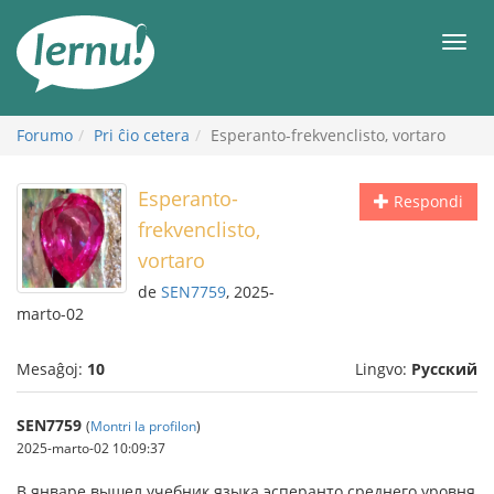
Al
la
Men
enhavo
Forumo
Pri ĉio cetera
Esperanto-frekvenclisto, vortaro
Esperanto-
Respondi
frekvenclisto,
vortaro
de
SEN7759
, 2025-
marto-02
Mesaĝoj:
10
Lingvo:
Русский
SEN7759
(
Montri la profilon
)
2025-marto-02 10:09:37
В январе вышел учебник языка эсперанто среднего уровня