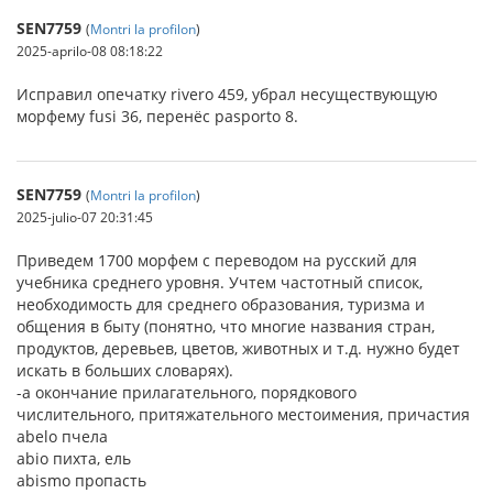
SEN7759
(
Montri la profilon
)
2025-aprilo-08 08:18:22
Исправил опечатку rivero 459, убрал несуществующую
морфему fusi 36, перенёс pasporto 8.
SEN7759
(
Montri la profilon
)
2025-julio-07 20:31:45
Приведем 1700 морфем с переводом на русский для
учебника среднего уровня. Учтем частотный список,
необходимость для среднего образования, туризма и
общения в быту (понятно, что многие названия стран,
продуктов, деревьев, цветов, животных и т.д. нужно будет
искать в больших словарях).
-a окончание прилагательного, порядкового
числительного, притяжательного местоимения, причастия
abelo пчела
abio пихта, ель
abismo пропасть