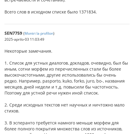
Всего слов в исходном списке было 1371834.
SEN7759
(
Montri la profilon
)
2025-aprilo-03 11:03:49
Некоторые замечания.
1. Список для устных диалогов, докладов, очевидно, был бы
иным, сотни морфем из перечисленных стали бы более
высокочастотными, другие использовались бы очень
редко. Например, pasporto, kuko, forko, juro, bo-, названия
месяцев, дней недели и т.д. повысили бы частотность.
Поэтому для устной речи нужен иной список.
2. Среди исходных текстов нет научных и ничтожно мало
стихов.
3. В эсперанто требуется намного меньше морфем для
более полного покрытия множества слов из источников,