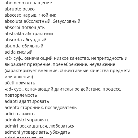
abomeno отвращение
abrupte резко
absceso нарыв, гнойник
absoluta абсолютный, безусловный
absorbi поглощать
abstrakta абстрактный
absurda абсурдный
abunda обильный
acida кислый
-aĉ- суф., означающий низкое качество, непригодность и
выражает презрение, пренебрежение, неуважение
(характеризует внешние, объективные качества предмета
или явления)
aĉeti покупать
-ad- суф., означающий длительное действие, процесс,
повторяемость
adapti адаптировать
adepto сторонник, последователь
adicii сложить
administri управлять
admiri восхищаться, любоваться
admoni уговаривать, убеждать