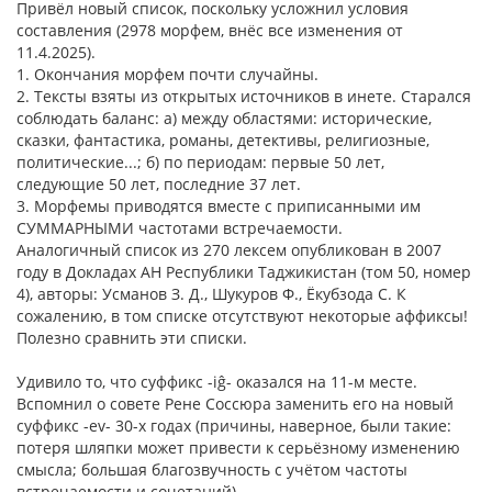
Привёл новый список, поскольку усложнил условия
составления (2978 морфем, внёс все изменения от
11.4.2025).
1. Окончания морфем почти случайны.
2. Тексты взяты из открытых источников в инете. Старался
соблюдать баланс: а) между областями: исторические,
сказки, фантастика, романы, детективы, религиозные,
политические...; б) по периодам: первые 50 лет,
следующие 50 лет, последние 37 лет.
3. Морфемы приводятся вместе с приписанными им
СУММАРНЫМИ частотами встречаемости.
Аналогичный список из 270 лексем опубликован в 2007
году в Докладах АН Республики Таджикистан (том 50, номер
4), авторы: Усманов З. Д., Шукуров Ф., Ёкубзода С. К
сожалению, в том списке отсутствуют некоторые аффиксы!
Полезно сравнить эти списки.
Удивило то, что суффикс -iĝ- оказался на 11-м месте.
Вспомнил о совете Рене Соссюра заменить его на новый
суффикс -ev- 30-х годах (причины, наверное, были такие:
потеря шляпки может привести к серьёзному изменению
смысла; большая благозвучность с учётом частоты
встречаемости и сочетаний).