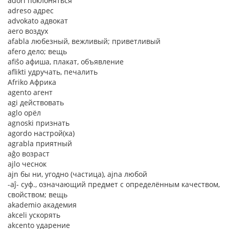
adori поклоняться
adreso адрес
advokato адвокат
aero воздух
afabla любезный, вежливый; приветливый
afero дело; вещь
afiŝo афиша, плакат, объявление
aflikti удручать, печалить
Afriko Африка
agento агент
agi действовать
aglo орёл
agnoski признать
agordo настрой(ка)
agrabla приятный
aĝo возраст
ajlo чеснок
ajn бы ни, угодно (частица), ajna любой
-aĵ- суф., означающий предмет с определённым качеством,
свойством; вещь
akademio академия
akceli ускорять
akcento ударение