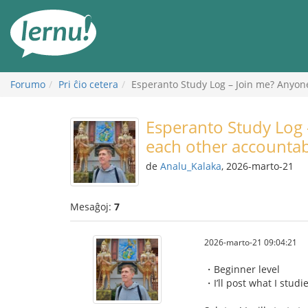
Al
la
enhavo
Forumo
Pri ĉio cetera
Esperanto Study Log – Join me? Anyon
Esperanto Study Log 
each other accountab
de
Analu_Kalaka
, 2026-marto-21
Mesaĝoj:
7
2026-marto-21 09:04:21
・Beginner level
・I’ll post what I stud