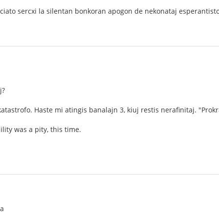
ciato sercxi la silentan bonkoran apogon de nekonataj esperantistoj 
j?
 katastrofo. Haste mi atingis banalajn 3, kiuj restis nerafinitaj. "Pr
ity was a pity, this time.
la