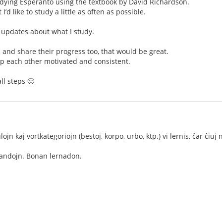
studying Esperanto using the textbook by David Richardson.
 I’d like to study a little as often as possible.
t updates about what I study.
n and share their progress too, that would be great.
ep each other motivated and consistent.
l steps 🙂
lojn kaj vortkategoriojn (bestoj, korpo, urbo, ktp.) vi lernis, ĉar ĉiu
mandojn. Bonan lernadon.