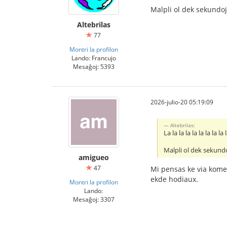
Malpli ol dek sekundoj
Altebrilas
77
Montri la profilon
Lando: Francujo
Mesaĝoj: 5393
2026-julio-20 05:19:09
Altebrilas:
La la la la la la la la la 
Malpli ol dek sekundo
amigueo
47
Mi pensas ke via komen
ekde hodiaux.
Montri la profilon
Lando:
Mesaĝoj: 3307