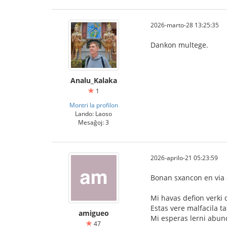
2026-marto-28 13:25:35
Dankon multege.
Analu_Kalaka
1
Montri la profilon
Lando: Laoso
Mesaĝoj: 3
2026-aprilo-21 05:23:59
Bonan sxancon en via 
Mi havas defion verki 
Estas vere malfacila ta
amigueo
Mi esperas lerni abund
47