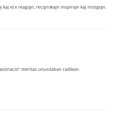
kaj ecx reagojn, reciprokajn inspirojn kaj instigojn.
okrastinacio" meritas unusilaban radikon.