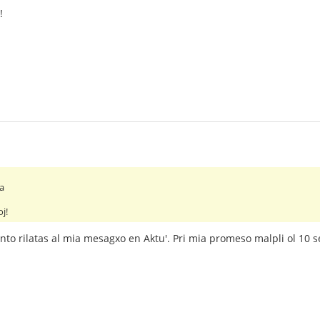
!
la
j!
to rilatas al mia mesagxo en Aktu'. Pri mia promeso malpli ol 10 