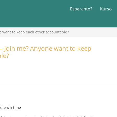
Esperanto?
Kurso
e want to keep each other accountable?
– Join me? Anyone want to keep
le?
ied each time