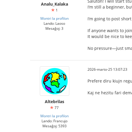
Saluton! I will start 
Analu_Kalaka
I’m still a beginner, but
1
Montri la profilon
I’m going to post shor
Lando: Laoso
Mesaĝoj: 3
If anyone wants to joi
It would be nice to ke
No pressure—just smal
2026-marto-25 13:07:23
Prefere diru kiujn regu
Kaj ne hezitu fari de
Altebrilas
77
Montri la profilon
Lando: Francujo
Mesaĝoj: 5393