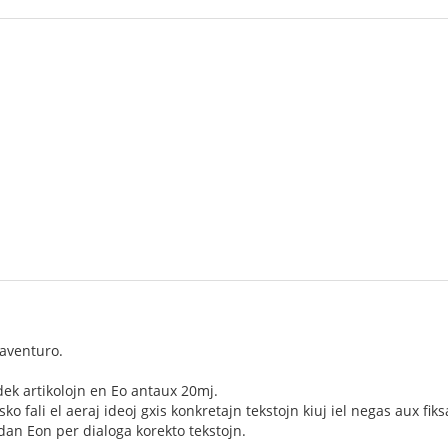
aventuro.
dek artikolojn en Eo antaux 20mj.
sko fali el aeraj ideoj gxis konkretajn tekstojn kiuj iel negas aux fik
an Eon per dialoga korekto tekstojn.