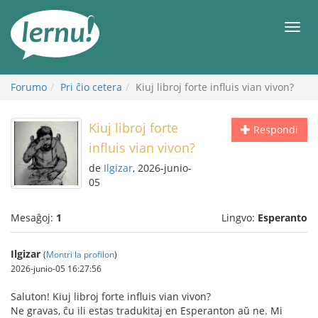
Al
la
Men
enhavo
Forumo
Pri ĉio cetera
Kiuj libroj forte influis vian vivon?
Kiuj libroj forte
Respondi
influis vian vivon?
de
Ilgizar
, 2026-junio-
05
Mesaĝoj:
1
Lingvo:
Esperanto
Ilgizar
(
Montri la profilon
)
2026-junio-05 16:27:56
Saluton! Kiuj libroj forte influis vian vivon?
Ne gravas, ĉu ili estas tradukitaj en Esperanton aŭ ne. Mi