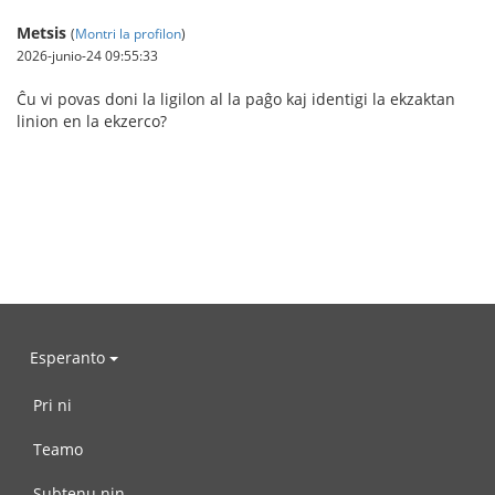
Metsis
(
Montri la profilon
)
2026-junio-24 09:55:33
Ĉu vi povas doni la ligilon al la paĝo kaj identigi la ekzaktan
linion en la ekzerco?
Esperanto
Pri ni
Teamo
Subtenu nin