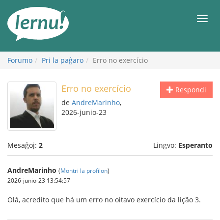
Al
la
Men
enhavo
Forumo
Pri la paĝaro
Erro no exercício
Erro no exercício
Respondi
de
AndreMarinho
,
2026-junio-23
Mesaĝoj:
2
Lingvo:
Esperanto
AndreMarinho
(
Montri la profilon
)
2026-junio-23 13:54:57
Olá, acredito que há um erro no oitavo exercício da lição 3.