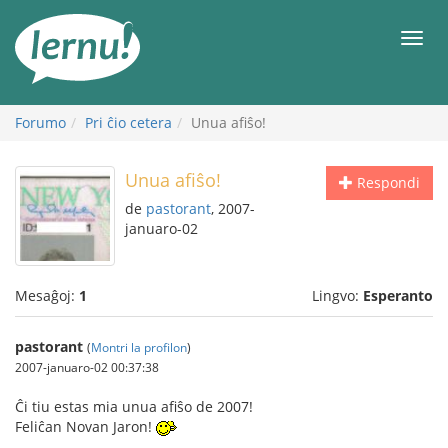
Al
la
Men
enhavo
Forumo
Pri ĉio cetera
Unua afiŝo!
Unua afiŝo!
Respondi
de
pastorant
, 2007-
januaro-02
Mesaĝoj:
1
Lingvo:
Esperanto
pastorant
(
Montri la profilon
)
2007-januaro-02 00:37:38
Ĉi tiu estas mia unua afiŝo de 2007!
Feliĉan Novan Jaron!