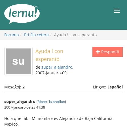
Al
la
Men
enhavo
Forumo
Pri ĉio cetera
Ayuda ! con esperanto
Ayuda ! con
Respondi
esperanto
de
super_alejandro
,
2007-januaro-09
Mesaĝoj:
2
Lingvo:
Español
super_alejandro
(
Montri la profilon
)
2007-januaro-09 23:41:38
Hola que tal... Mi nombre es Alejandro de Baja California,
Mexico.