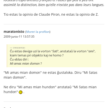
assimilé la distinction, bien qu'elle n'existe pas dans leurs langues.
Tio estas la opinio de Claude Piron, ne estas la opinio de Z.
maratonisto
(
Montri la profilon
)
2009-junio-11 13:57:35
crescence:
Ĉu estas devige uzi la vorton "
ŝati
", anstataŭ la vorton "
ami
",
kiam temas pri objekto kaj ne homo ?
Ĉu eblas diri :
Mi amas mian domon
?
"Mi amas mian domon" ne estas ĝustaloka. Diru "Mi ŝatas
mian domon".
Ne diru "Mi amas mian hundon" anstataŭ "Mi ŝatas mian
hundon"
.