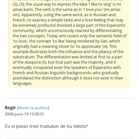
(2), (3), the usual way to express the idea 'I like to sing' is mi
amas kanti. The verb is the same as in 'I love you' (mi amas
vin). Apparently, using the same word, as in Russian and
French, to express a simple taste and a love feeling that may
be extremely profound shocked a large part of the Esperanto
community, which unconsciously reacted by differentiating
the two concepts. Today ami covers only the semantic field of
'to love', the concept 'to like' being rendered by ŝati, which
originally had a meaning closer to 'to appreciate' (4). This
example illustrates both the influence and the pliancy of the
substratum. The differentiation was limited at first to a part
of the diaspora (5), but that part was the majority, and it
eventually conquered even the speakers of Esperanto with
French and Russian linguistic backgrounds, who gradually
assimilated the distinction although it does not exist in their
languages.
Rogir
(
Montri la profilon
)
2009-junio-10 15:50:51
Ĉu vi povas trovi tradukon de tiu teksto?