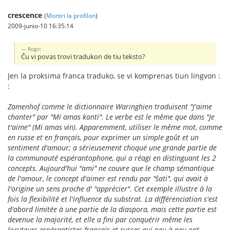
crescence
(
Montri la profilon
)
2009-junio-10 16:35:14
Rogir:
Ĉu vi povas trovi tradukon de tiu teksto?
Jen la proksima franca traduko, se vi komprenas tiun lingvon :
:
Zamenhof comme le dictionnaire Waringhien traduisent "J'aime
chanter" par "Mi amas kanti". Le verbe est le même que dans "Je
t'aime" (Mi amas vin). Apparemment, utiliser le même mot, comme
en russe et en français, pour exprimer un simple goût et un
sentiment d'amour; a sérieusement choqué une grande partie de
la communauté espérantophone, qui a réagi en distinguant les 2
concepts. Aujourd'hui "ami" ne couvre que le champ sémantique
de l'amour, le concept d'aimer est rendu par "ŝati", qui avait à
l'origine un sens proche d' "apprécier". Cet exemple illustre à la
fois la flexibilité et l'influence du substrat. La différenciation s'est
d'abord limitée à une partie de la diaspora, mais cette partie est
devenue la majorité, et elle a fini par conquérir même les
locuteurs espérantistes français et russes qui peu à peu ont