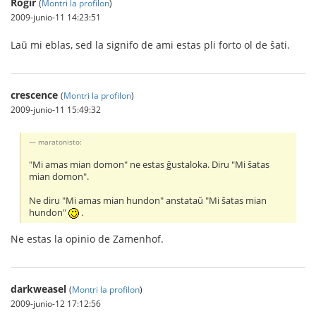
Rogir
(
Montri la profilon
)
2009-junio-11 14:23:51
Laŭ mi eblas, sed la signifo de ami estas pli forto ol de ŝati.
crescence
(
Montri la profilon
)
2009-junio-11 15:49:32
maratonisto:
"Mi amas mian domon" ne estas ĝustaloka. Diru "Mi ŝatas
mian domon".
Ne diru "Mi amas mian hundon" anstataŭ "Mi ŝatas mian
hundon"
.
Ne estas la opinio de Zamenhof.
darkweasel
(
Montri la profilon
)
2009-junio-12 17:12:56