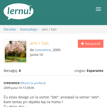
Al
la
Men
enhavo
Forumo
Konsultejo
ami / ŝati
ami / ŝati
Respondi
de
crescence
, 2009-
junio-10
Mesaĝoj:
8
Lingvo:
Esperanto
crescence
(
Montri la profilon
)
2009-junio-10 13:38:06
Ĉu estas devige uzi la vorton "
ŝati
", anstataŭ la vorton "
ami
",
kiam temas pri objekto kaj ne homo ?
Ĉu eblas diri :