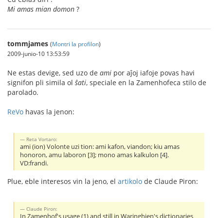
Mi amas mian domon
?
tommjames
(
Montri la profilon
)
2009-junio-10 13:53:59
Ne estas devige, sed uzo de
ami
por aĵoj iafoje povas havi
signifon pli simila ol
ŝati
, speciale en la Zamenhofeca stilo de
parolado.
ReVo
havas la jenon:
Reta Vortaro:
ami (ion) Volonte uzi tion: ami kafon, viandon; kiu amas
honoron, amu laboron [3]; mono amas kalkulon [4].
VD:frandi.
Plue, eble interesos vin la jeno, el
artikolo
de Claude Piron:
Claude Piron:
In Zamenhof's usage (1) and still in Waringhien's dictionaries