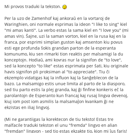
Mi provos traduki la tekston.
Per la uzo de Zamenhof kaj ankoraŭ en la vortaroj de
Waringhien, oni normale esprimas la ideon "I like to sing" kiel
"mi amas kanti". La verbo estas la sama kiel en "I love you" (mi
amas vin). Ŝajne, uzi la saman vorton, kiel en la rusa kaj en la
franca, por esprimi simplan guston kaj amsenton kiu povus
esti ege profunda ŝokis grandan parton de la esperanta
komunumo, kiu sen rimarki tion reaktis per malsamigi la du
konceptojn. Hodiaŭ, ami kovras nur la signifon de "to love",
sed la koncepto "to like" estas esprimata per ŝati, kiu originale
havis signifon pli proksiman al "to appreciate". Tiu ĉi
ekzemplo vidatigas kaj la influon kaj la ŝanĝeblecon de la
bazo. La malsamigo estis unue limita al parto de la diasporo,
sed tiu parto estis la plej granda, kaj ĝi finfine konkeris eĉ la
parolantojn de Esperanto kun francaj kaj rusaj lingva devenoj,
kiuj iom post iom asmilis la malsamaĵon kvankam ĝi ne
ekzistas en iliaj lingvoj.
(Mi ne garantiigas la korektecon de tiu teksto! Estas tre
malfacile traduki tekston el unu "fremda" lingvo en alian
"fremdan" lingvon - sed tio estas ekzakte tio, kion mi ĵus faris!