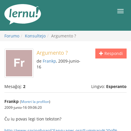
Al
la
Men
enhavo
Forumo
Konsultejo
Argumento ?
Argumento ?
Respondi
de
Frankp
, 2009-junio-
16
Mesaĝoj:
2
Lingvo:
Esperanto
Frankp
(
Montri la profilon
)
2009-junio-16 09:06:20
Ĉu iu povas legi tion tekston?
http://www.springboard2languages.org/Summary%20of%...