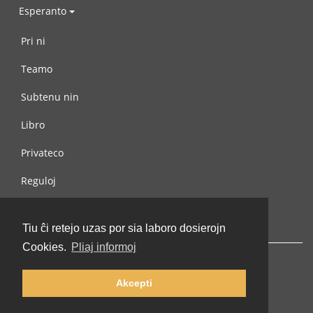
Esperanto
Pri ni
Teamo
Subtenu nin
Libro
Privateco
Reguloj
Kontaktu nin
Tiu ĉi retejo uzas por sia laboro dosierojn
Cookies.
Pliaj informoj
Akcepti
© 2002-2026 lernu.net |
Impressum