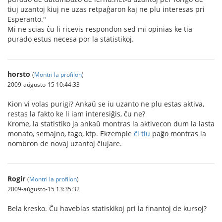
tiuj uzantoj kiuj ne uzas retpaĝaron kaj ne plu interesas pri
Esperanto."
Mi ne scias ĉu li ricevis respondon sed mi opinias ke tia
purado estus necesa por la statistikoj.
horsto
(
Montri la profilon
)
2009-aŭgusto-15 10:44:33
Kion vi volas purigi? Ankaŭ se iu uzanto ne plu estas aktiva,
restas la fakto ke li iam interesiĝis, ĉu ne?
Krome, la statistiko ja ankaŭ montras la aktivecon dum la lasta
monato, semajno, tago, ktp. Ekzemple
ĉi tiu
paĝo montras la
nombron de novaj uzantoj ĉiujare.
Rogir
(
Montri la profilon
)
2009-aŭgusto-15 13:35:32
Bela kresko. Ĉu haveblas statiskikoj pri la finantoj de kursoj?