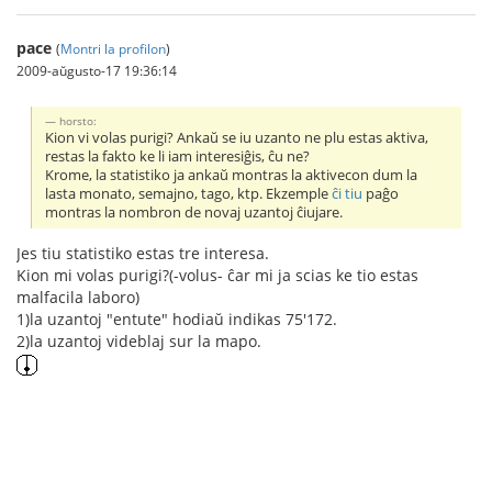
pace
(
Montri la profilon
)
2009-aŭgusto-17 19:36:14
horsto:
Kion vi volas purigi? Ankaŭ se iu uzanto ne plu estas aktiva,
restas la fakto ke li iam interesiĝis, ĉu ne?
Krome, la statistiko ja ankaŭ montras la aktivecon dum la
lasta monato, semajno, tago, ktp. Ekzemple
ĉi tiu
paĝo
montras la nombron de novaj uzantoj ĉiujare.
Jes tiu statistiko estas tre interesa.
Kion mi volas purigi?(-volus- ĉar mi ja scias ke tio estas
malfacila laboro)
1)la uzantoj "entute" hodiaŭ indikas 75'172.
2)la uzantoj videblaj sur la mapo.