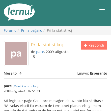
Al
la
Men
enhavo
Forumo
Pri la paĝaro
Pri la statistikoj
Pri la statistikoj
Respondi
de
pace
, 2009-aŭgusto-
15
Mesaĝoj:
4
Lingvo:
Esperanto
pace
(
Montri la profilon
)
2009-aŭgusto-15 07:51:33
Mi legis sur paĝo Gastlibro mesaĝon de uzanto kiu skribas :
"Mi volas ekscii ĉu estraro de Lernu.net planas ebligi mem-
purado de datumbazo de lernu.net-a uzantoj per forigo de