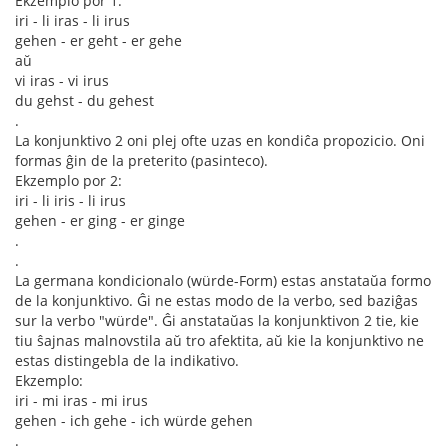
Ekzemplo por 1:
iri - li iras - li irus
gehen - er geht - er gehe
aŭ
vi iras - vi irus
du gehst - du gehest
.
La konjunktivo 2 oni plej ofte uzas en kondiĉa propozicio. Oni
formas ĝin de la preterito (pasinteco).
Ekzemplo por 2:
iri - li iris - li irus
gehen - er ging - er ginge
.
.
La germana kondicionalo (würde-Form) estas anstataŭa formo
de la konjunktivo. Ĝi ne estas modo de la verbo, sed baziĝas
sur la verbo "würde". Ĝi anstataŭas la konjunktivon 2 tie, kie
tiu ŝajnas malnovstila aŭ tro afektita, aŭ kie la konjunktivo ne
estas distingebla de la indikativo.
Ekzemplo:
iri - mi iras - mi irus
gehen - ich gehe - ich würde gehen
.