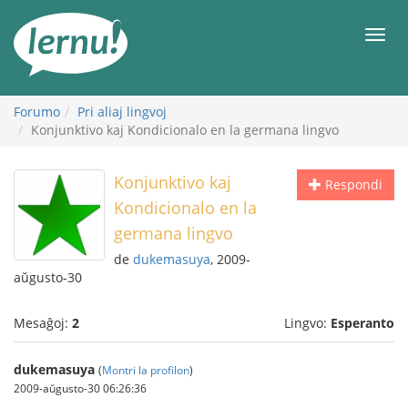
Al
la
Men
enhavo
Forumo
Pri aliaj lingvoj
Konjunktivo kaj Kondicionalo en la germana lingvo
Konjunktivo kaj
Respondi
Kondicionalo en la
germana lingvo
de
dukemasuya
, 2009-
aŭgusto-30
Mesaĝoj:
2
Lingvo:
Esperanto
dukemasuya
(
Montri la profilon
)
2009-aŭgusto-30 06:26:36