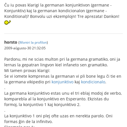
Ĉu iu povas klarigi la germanan konjunktivon (germane -
Konjunktiv) kaj la germanan kondicionalon (germane -
Konditional)? Bonvolu uzi ekzemplojn! Tre aprezata! Dankon!
horsto
(
Montri la profilon
)
2009-aŭgusto-30 21:32:05
Pardonu, mi ne scias multon pri la germana gramatiko, oni ja
lernas la gepatran lingvon kiel infaneto sen gramatiko.
Mi tamen provas klarigi:
Se vi iomete komprenas la germanan vi pli bone legu ĉi tie en
la germana vikipedio pri
konjunktivo
kaj
kondicionalo
.
.
La germana konjunktivo estas unu el tri eblaj modoj de verbo,
komparebla al la konjunktivo en Esperanto. Ekzistas du
formoj, la konjuntivo 1 kaj konjunktivo 2.
.
La konjunktivo 1 oni plej ofte uzas en nerekta parolo. Oni
formas ĝin de la infinitvo.