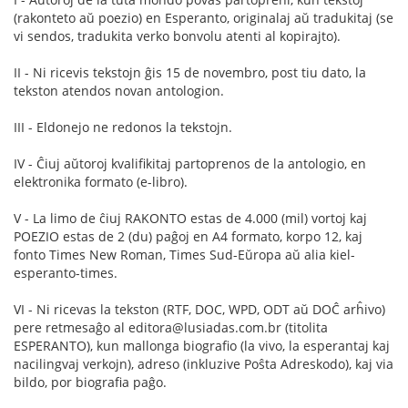
(rakonteto aŭ poezio) en Esperanto, originalaj aŭ tradukitaj (se
vi sendos, tradukita verko bonvolu atenti al kopirajto).
II - Ni ricevis tekstojn ĝis 15 de novembro, post tiu dato, la
tekston atendos novan antologion.
III - Eldonejo ne redonos la tekstojn.
IV - Ĉiuj aŭtoroj kvalifikitaj partoprenos de la antologio, en
elektronika formato (e-libro).
V - La limo de ĉiuj RAKONTO estas de 4.000 (mil) vortoj kaj
POEZIO estas de 2 (du) paĝoj en A4 formato, korpo 12, kaj
fonto Times New Roman, Times Sud-Eŭropa aŭ alia kiel-
esperanto-times.
VI - Ni ricevas la tekston (RTF, DOC, WPD, ODT aŭ DOĈ arĥivo)
pere retmesaĝo al editora@lusiadas.com.br (titolita
ESPERANTO), kun mallonga biografio (la vivo, la esperantaj kaj
nacilingvaj verkojn), adreso (inkluzive Poŝta Adreskodo), kaj via
bildo, por biografia paĝo.