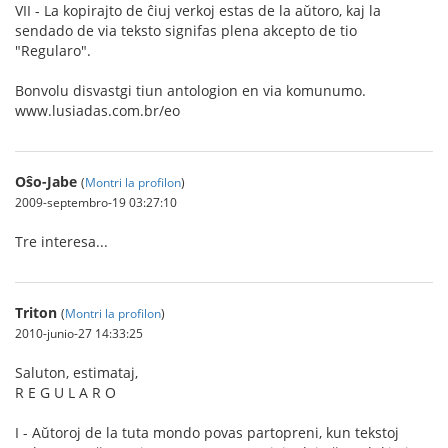
VII - La kopirajto de ĉiuj verkoj estas de la aŭtoro, kaj la
sendado de via teksto signifas plena akcepto de tio
"Regularo".
Bonvolu disvastgi tiun antologion en via komunumo.
www.lusiadas.com.br/eo
Oŝo-Jabe
(
Montri la profilon
)
2009-septembro-19 03:27:10
Tre interesa...
Triton
(
Montri la profilon
)
2010-junio-27 14:33:25
Saluton, estimataj,
R E G U L A R O
I - Aŭtoroj de la tuta mondo povas partopreni, kun tekstoj