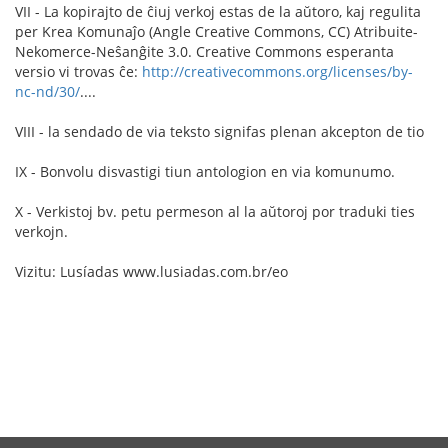
VII - La kopirajto de ĉiuj verkoj estas de la aŭtoro, kaj regulita
per Krea Komunaĵo (Angle Creative Commons, CC) Atribuite-
Nekomerce-Neŝanĝite 3.0. Creative Commons esperanta
versio vi trovas ĉe:
http://creativecommons.org/licenses/by-
nc-nd/30/
....
VIII - la sendado de via teksto signifas plenan akcepton de tio
IX - Bonvolu disvastigi tiun antologion en via komunumo.
X - Verkistoj bv. petu permeson al la aŭtoroj por traduki ties
verkojn.
Vizitu: Lusíadas www.lusiadas.com.br/eo