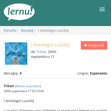
Al
la
Men
enhavo
Forumo
Novaĵoj
I Antologio Luzidoj
I Antologio Luzidoj
Respondi
de
Triton
, 2009-
septembro-17
Mesaĝoj:
4
Lingvo:
Esperanto
Triton
(
Montri la profilon
)
2009-septembro-17 03:19:04
I Antologio Luzidoj
Lusíadas Eldonejo, por plifortigi la esperanta literaturo, invitas