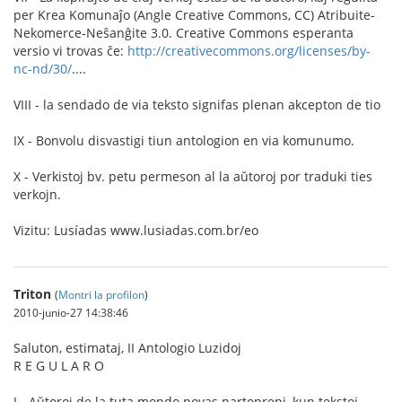
per Krea Komunaĵo (Angle Creative Commons, CC) Atribuite-
Nekomerce-Neŝanĝite 3.0. Creative Commons esperanta
versio vi trovas ĉe:
http://creativecommons.org/licenses/by-
nc-nd/30/
....
VIII - la sendado de via teksto signifas plenan akcepton de tio
IX - Bonvolu disvastigi tiun antologion en via komunumo.
X - Verkistoj bv. petu permeson al la aŭtoroj por traduki ties
verkojn.
Vizitu: Lusíadas www.lusiadas.com.br/eo
Triton
(
Montri la profilon
)
2010-junio-27 14:38:46
Saluton, estimataj, II Antologio Luzidoj
R E G U L A R O
I - Aŭtoroj de la tuta mondo povas partopreni, kun tekstoj