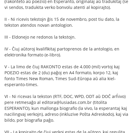
(rakonteto aŭ poezio) en Esperanto, originalaj aŭ tradukitaj (se
vi sendos, tradukita verko bonvolu atenti al kopirajto).
II - Ni ricevis tekstojn ĝis 15 de novembro, post tiu dato, la
tekston atendos novan antologion.
III - Eldonejo ne redonos la tekstojn.
IV - Ĉiuj aŭtoroj kvalifikitaj partoprenos de la antologio, en
elektronika formato (e-libro).
V - La limo de ĉiuj RAKONTO estas de 4.000 (mil) vortoj kaj
POEZIO estas de 2 (du) paĝoj en A4 formato, korpo 12, kaj
fonto Times New Roman, Times Sud-Eŭropa aŭ alia kiel-
esperanto-times.
VI - Ni ricevas la tekston (RTF, DOC, WPD, ODT aŭ DOĈ arĥivo)
pere retmesaĝo al editora@lusiadas.com.br (titolita
ESPERANTO), kun mallonga biografio (la vivo, la esperantaj kaj
nacilingvaj verkojn), adreso (inkluzive Poŝta Adreskodo), kaj via
bildo, por biografia paĝo.
VII - La kopirajto de ĉiuj verkoj estas de la aŭtoro, kaj regulita