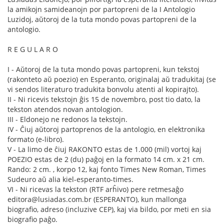
la amikojn samideanojn por partopreni de la I Antologio
Luzidoj, aŭtoroj de la tuta mondo povas partopreni de la
antologio.
R E G U L A R O
I - Aŭtoroj de la tuta mondo povas partopreni, kun tekstoj
(rakonteto aŭ poezio) en Esperanto, originalaj aŭ tradukitaj (se
vi sendos literaturo tradukita bonvolu atenti al kopirajto).
II - Ni ricevis tekstojn ĝis 15 de novembro, post tio dato, la
tekston atendos novan antologion.
III - Eldonejo ne redonos la tekstojn.
IV - Ĉiuj aŭtoroj partoprenos de la antologio, en elektronika
formato (e-libro).
V - La limo de ĉiuj RAKONTO estas de 1.000 (mil) vortoj kaj
POEZIO estas de 2 (du) paĝoj en la formato 14 cm. x 21 cm.
Rando: 2 cm. , korpo 12, kaj fonto Times New Roman, Times
Sudeuro aŭ alia kiel-esperanto-times.
VI - Ni ricevas la tekston (RTF arĥivo) pere retmesaĝo
editora@lusiadas.com.br (ESPERANTO), kun mallonga
biografio, adreso (incluzive CEP), kaj via bildo, por meti en sia
biografio paĝo.