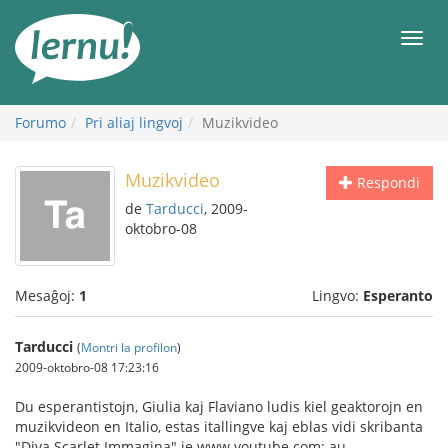
Al
la
Men
enhavo
Forumo
Pri aliaj lingvoj
Muzikvideo
Muzikvideo
Respondi
de
Tarducci
, 2009-
oktobro-08
Mesaĝoj:
1
Lingvo:
Esperanto
Tarducci
(
Montri la profilon
)
2009-oktobro-08 17:23:16
Du esperantistojn, Giulia kaj Flaviano ludis kiel geaktorojn en
muzikvideon en Italio, estas itallingve kaj eblas vidi skribanta
"Diva Scarlet Immagina" je www.youtube.com; au