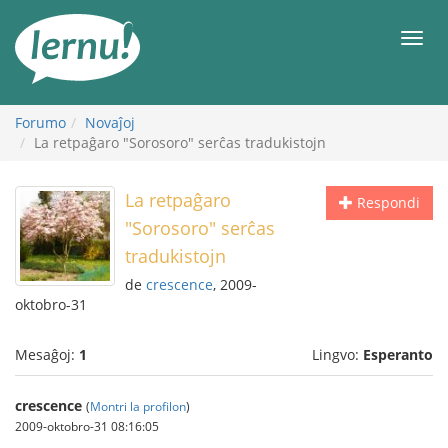
Al
la
Men
enhavo
Forumo
Novaĵoj
La retpaĝaro "Sorosoro" serĉas tradukistojn
La retpaĝaro
Respondi
"Sorosoro" serĉas
tradukistojn
de
crescence
, 2009-
oktobro-31
Mesaĝoj:
1
Lingvo:
Esperanto
crescence
(
Montri la profilon
)
2009-oktobro-31 08:16:05