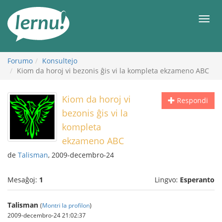
Al
la
Men
enhavo
Forumo
Konsultejo
Kiom da horoj vi bezonis ĝis vi la kompleta ekzameno ABC
Kiom da horoj vi
Respondi
bezonis ĝis vi la
kompleta
ekzameno ABC
de
Talisman
, 2009-decembro-24
Mesaĝoj:
1
Lingvo:
Esperanto
Talisman
(
Montri la profilon
)
2009-decembro-24 21:02:37