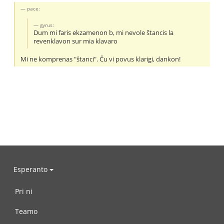
pace:
gyrus:
Dum mi faris ekzamenon b, mi nevole ŝtancis la
revenklavon sur mia klavaro
Mi ne komprenas "ŝtanci". Ĉu vi povus klarigi, dankon!
Esperanto
Pri ni
Teamo