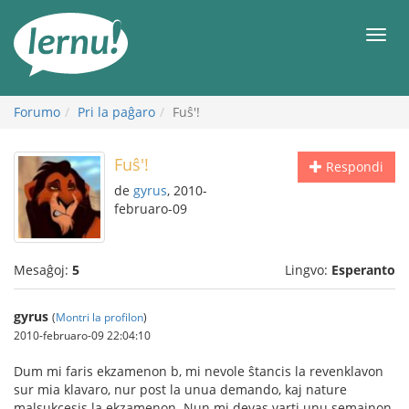
Al
la
Men
enhavo
Forumo
Pri la paĝaro
Fuŝ'!
Fuŝ'!
Respondi
de
gyrus
, 2010-
februaro-09
Mesaĝoj:
5
Lingvo:
Esperanto
gyrus
(
Montri la profilon
)
2010-februaro-09 22:04:10
Dum mi faris ekzamenon b, mi nevole ŝtancis la revenklavon
sur mia klavaro, nur post la unua demando, kaj nature
malsukcesis la ekzamenon. Nun mi devas varti unu semajnon,