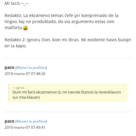
Mi lacis ¬_¬
Redakto: La ekzameno temas ĉefe pri komprenado de la
lingvo, kaj ne produktado, do via argumento estas iom
malforta
Redakto 2: Ignoru ĉion, kion mi diras. Mi evidente havis bulojn
en la kapo.
pace
(
Montri la profilon
)
2010-marto-07 07:48:26
gyrus:
Dum mi faris ekzamenon b, mi nevole ŝtancis la revenklavon
sur mia klavaro
pace
(
Montri la profilon
)
2010-marto-07 07:49:41