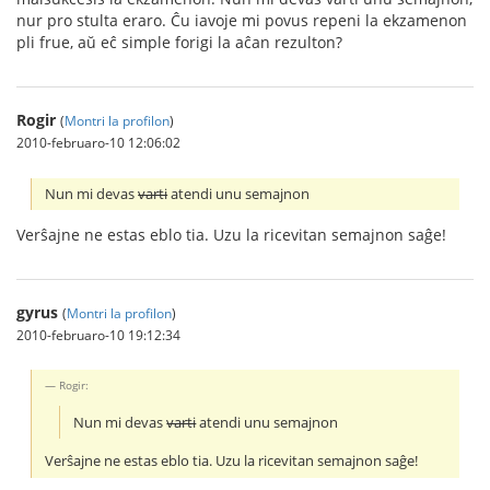
nur pro stulta eraro. Ĉu iavoje mi povus repeni la ekzamenon
pli frue, aŭ eĉ simple forigi la aĉan rezulton?
Rogir
(
Montri la profilon
)
2010-februaro-10 12:06:02
Nun mi devas
varti
atendi unu semajnon
Verŝajne ne estas eblo tia. Uzu la ricevitan semajnon saĝe!
gyrus
(
Montri la profilon
)
2010-februaro-10 19:12:34
Rogir:
Nun mi devas
varti
atendi unu semajnon
Verŝajne ne estas eblo tia. Uzu la ricevitan semajnon saĝe!