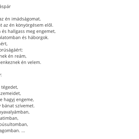
áspár
 az én imádságomat,
at az én könyörgésem elől.
 és hallgass meg engemet,
olatomban és háborgok.
ért,
orúságáért:
nek én reám,
lenkeznek én velem.
:
 tégedet,
szemeidet,
e hagyj engeme,
 bánat szívemet.
 nyavalyámban,
latimban,
búsultomban,
agomban. ...