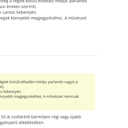
főleg a régiek közül) előadási módja: parlando
usi énekes szerint).
i Lantos Sebestyén.
szövegek könnyebb megjegyzéséhez. A művészet
régiek közül) előadási módja: parlando vagyis a
t).
os Sebestyén.
k könnyebb megjegyzéséhez. A művészet nemcsak
 55-ik zsoltárból bármilyen régi vagy újabb
 gyönyörű átköltésében.