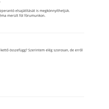
.
zperantó elsajátítását is megkönnyíthetjük.
 téma merült föl fórumunkon.
 a kettő összefügg? Szerintem elég szorosan, de erről