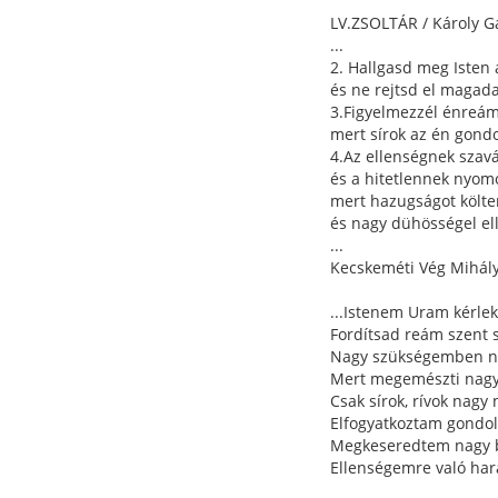
LV.ZSOLTÁR / Károly G
...
2. Hallgasd meg Isten
és ne rejtsd el magad
3.Figyelmezzél énreám
mert sírok az én gond
4.Az ellenségnek szavá
és a hitetlennek nyom
mert hazugságot költe
és nagy dühösségel el
...
Kecskeméti Vég Mihály
...Istenem Uram kérlek
Fordítsad reám szent 
Nagy szükségemben n
Mert megemészti nagy
Csak sírok, rívok nagy
Elfogyatkoztam gondo
Megkeseredtem nagy 
Ellenségemre való har