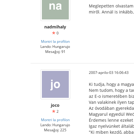
Meglepetten olvastam 
miről. Annál is inkább
nadmihaly
0
Montri la profilon
Lando: Hungarujo
Mesaĝoj: 91
2007-aprilo-03 16:06:43
Ki tudja, hogy a magya
Nem tudom, hogy a tanu
az E-o ismeretében biz
Van valakinek ilyen ta
joco
Az óvodában gyerekdal
2
Magyarul egyedül Weöre
Montri la profilon
Érdemes lenne ezeket i
Lando: Hungarujo
Igaz nyelvünket általá
Mesaĝoj: 225
"Ki miben kezdő, abba