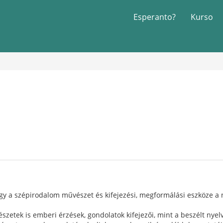
Esperanto?
Kurso
gy a szépirodalom művészet és kifejezési, megformálási eszköze a n
zetek is emberi érzések, gondolatok kifejezői, mint a beszélt nyelv