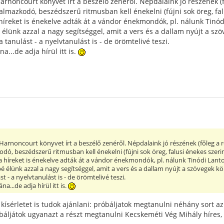
arnoncourt könyvet írt a beszélő zenéről. Népdalaink jó részének (
almazkodó, beszédszerű ritmusban kell énekelni (fújni sok öreg, fal
íreket is énekelve adták át a vándor énekmondók, pl. nálunk Tinód
élünk azzal a nagy segítséggel, amit a vers és a dallam nyújt a 
tanulást - a nyelvtanulást is - de örömtelivé teszi.
a...de adja hírül itt is.
Harnoncourt könyvet írt a beszélő zenéről. Népdalaink jó részének (főleg a 
ó, beszédszerű ritmusban kell énekelni (fújni sok öreg, falusi énekes szerin
híreket is énekelve adták át a vándor énekmondók, pl. nálunk Tinódi Lant
 élünk azzal a nagy segítséggel, amit a vers és a dallam nyújt a szövege
t - a nyelvtanulást is - de örömtelivé teszi.
na...de adja hírül itt is.
ísérletet is tudok ajánlani: próbáljatok megtanulni néhány sort az
báljátok ugyanazt a részt megtanulni Kecskeméti Vég Mihály híres,