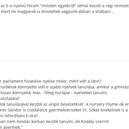
az E-o nyelvű fórum "minden egyébről" témái között a régi nemzet
, mert mi magyarok is érintettek vagyunk abban a vitában!...
r parlament hivatalos nyelve mikor, mért volt a latin?
lóknak könnyebb volt-e újabb nyelvek tanulása, amikor a gimnázium
tosan könnyebb más - főleg európai - nyelveket tanulni.
pasztalata?
ok tanulásával kezdik az angol bevezetését. A nursery rhyme-ok e
s Sándor is csodálatos gyermekverseket írt. Sokat énekelnek is a g
s lefordítani E-óra?
ban nem óvodás korban kezdik tanulni, de Kodály szerint:
n gyermek."