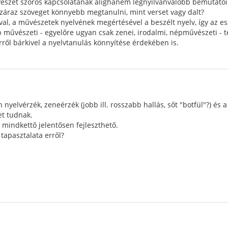
vészet szoros kapcsolatának alighanem legnyilvánvalóbb bemutatói
száraz szöveget könnyebb megtanulni, mint verset vagy dalt?
val, a művészetek nyelvének megértésével a beszélt nyelv, így az es
b művészeti - egyelőre ugyan csak zenei, irodalmi, népművészeti -
rről bárkivel a nyelvtanulás könnyítése érdekében is.
n nyelvérzék, zeneérzék (jobb ill. rosszabb hallás, sőt "botfül"?) és
et tudnak.
indkettő jelentősen fejleszthető.
tapasztalata erről?