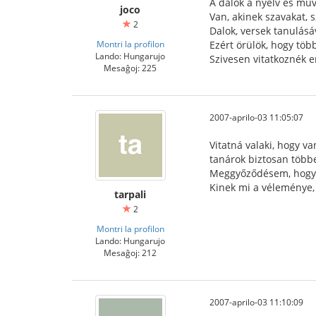
A dalok a nyelv és mű
joco
Van, akinek szavakat, 
2
Dalok, versek tanulásá
Montri la profilon
Ezért örülök, hogy töb
Lando: Hungarujo
Szivesen vitatkoznék e
Mesaĝoj: 225
2007-aprilo-03 11:05:07
Vitatná valaki, hogy va
tanárok biztosan több
Meggyőződésem, hogy m
Kinek mi a véleménye, 
tarpali
2
Montri la profilon
Lando: Hungarujo
Mesaĝoj: 212
2007-aprilo-03 11:10:09