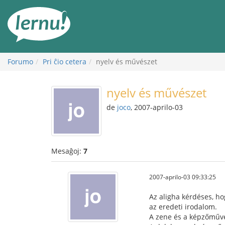
Al
la
enhavo
Forumo
Pri ĉio cetera
nyelv és művészet
nyelv és művészet
de
joco
, 2007-aprilo-03
Mesaĝoj:
7
2007-aprilo-03 09:33:25
Az aligha kérdéses, ho
az eredeti irodalom.
A zene és a képzőművés