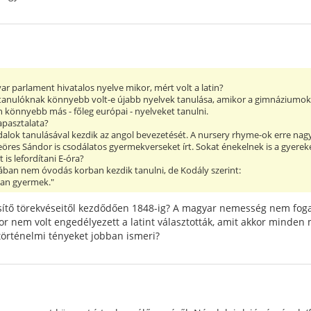
ar parlament hivatalos nyelve mikor, mért volt a latin?
nulóknak könnyebb volt-e újabb nyelvek tanulása, amikor a gimnáziumokban k
 könnyebb más - főleg európai - nyelveket tanulni.
apasztalata?
lok tanulásával kezdik az angol bevezetését. A nursery rhyme-ok erre nag
res Sándor is csodálatos gyermekverseket írt. Sokat énekelnek is a gyerekek
is lefordítani E-óra?
lában nem óvodás korban kezdik tanulni, de Kodály szerint:
ban gyermek."
esítő törekvéseitől kezdődően 1848-ig? A magyar nemesség nem foga
r nem volt engedélyezett a latint választották, amit akkor minden
történelmi tényeket jobban ismeri?