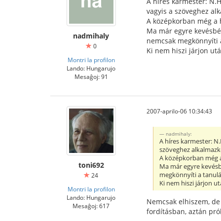
A híres karmester: N.H
vagyis a szöveghez alk
A középkorban még a h
Ma már egyre kevésbé 
nadmihaly
nemcsak megkönnyíti a 
0
Ki nem hiszi járjon után
Montri la profilon
Lando: Hungarujo
Mesaĝoj: 91
2007-aprilo-06 10:34:43
nadmihaly:
A híres karmester: N.
szöveghez alkalmazkod
A középkorban még a 
toni692
Ma már egyre kevésbé
megkönnyíti a tanulás
24
Ki nem hiszi járjon utá
Montri la profilon
Lando: Hungarujo
Nemcsak elhiszem, de k
Mesaĝoj: 617
fordításban, aztán pró