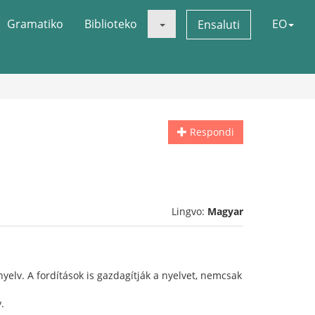
Gramatiko
Biblioteko
EO
Ensaluti
Respondi
Lingvo:
Magyar
yelv. A fordítások is gazdagítják a nyelvet, nemcsak
.