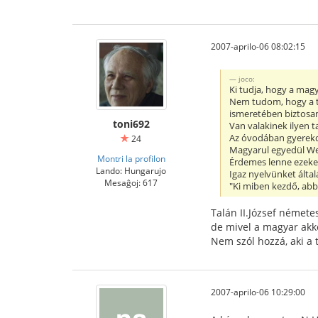
2007-aprilo-06 08:02:15
joco:
Ki tudja, hogy a magy
Nem tudom, hogy a ta
ismeretében biztosan
toni692
Van valakinek ilyen t
Az óvodában gyerekda
24
Magyarul egyedül Weö
Montri la profilon
Érdemes lenne ezeket 
Lando: Hungarujo
Igaz nyelvünket álta
Mesaĝoj: 617
"Ki miben kezdő, ab
Talán II.József német
de mivel a magyar akko
Nem szól hozzá, aki a 
2007-aprilo-06 10:29:00