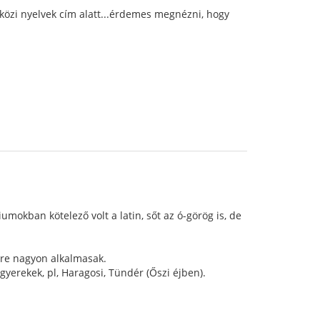
közi nyelvek cím alatt...érdemes megnézni, hogy
okban kötelező volt a latin, sőt az ó-görög is, de
rre nagyon alkalmasak.
yerekek, pl, Haragosi, Tündér (Őszi éjben).