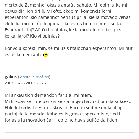
morto de Zamenhof okazis antaŭa sabato. Mi opiniis, ke mi
devus diri ion pri li. Mi ofte, ekde mi komencis lerni
esperanton, kio Zamenhof pensus pri al kie la movado venas
ekde lia morto. Ĉu li opinias, ke estus tiom ĉi intereso kaj
Esperantistoj? Aŭ ĉu li opinias, ke la movado mortus post
kelkaj jaroj? Kio vi opinias?
Bonvolu korekti min, se mi uzis malbonan esperanton. Mi nur
estas komencanto
galvis
(
Montri la profilon
)
2007-aprilo-20 02:23:25
Mi ankaŭ tion demandon faris al mi mem.
Mi kredas ke li ne pensis ke sia lingvo havus tiom da sukceso.
Eble li kredis ke E-o kreskus en Eŭropo sed ne en la aliaj
partoj de la mondo. Kabe estis grava esperantisto, sed li
forlasis la movadon ĉar li eble ne havis sufiĉe da fidon.