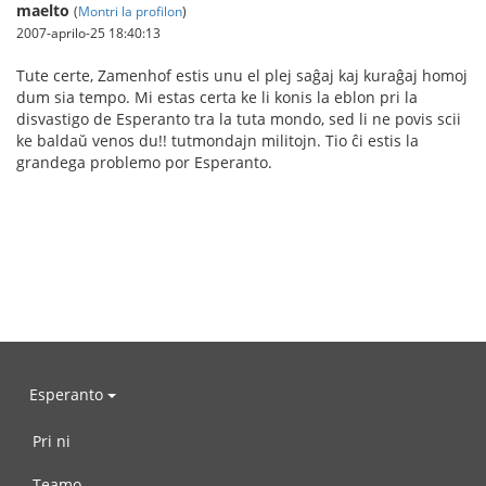
maelto
(
Montri la profilon
)
2007-aprilo-25 18:40:13
Tute certe, Zamenhof estis unu el plej saĝaj kaj kuraĝaj homoj
dum sia tempo. Mi estas certa ke li konis la eblon pri la
disvastigo de Esperanto tra la tuta mondo, sed li ne povis scii
ke baldaŭ venos du!! tutmondajn militojn. Tio ĉi estis la
grandega problemo por Esperanto.
Esperanto
Pri ni
Teamo