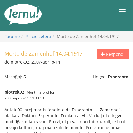
Al
la
Men
enhavo
Forumo
Pri ĉio cetera
Morto de Zamenhof 14.04.1917
Morto de Zamenhof 14.04.1917
Respondi
de piotrek92, 2007-aprilo-14
Mesaĝoj:
5
Lingvo:
Esperanto
piotrek92
(Montri la profilon)
2007-aprilo-14 14:03:10
Antaŭ 90 jaroj mortis fondinto de Esperanto L.L Zamenhof -
nia kara Doktoro Esperanto. Dankon al vi - Via kaj nia lingvo
modifiĝas mian vivon. Pro vi, ni povas nun interparoli, ekkoni
novajn kulturojn kaj mal-izoli de mondo. Pro vi mi ne timas