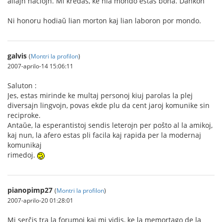
aliajn naciojn. Mi kredas, ke nia mondo estas bona. Dankon
Ni honoru hodiaŭ lian morton kaj lian laboron por mondo.
galvis
(
Montri la profilon
)
2007-aprilo-14 15:06:11
Saluton :
Jes, estas mirinde ke multaj personoj kiuj parolas la plej
diversajn lingvojn, povas ekde plu da cent jaroj komunike sin
reciproke.
Antaŭe, la esperantistoj sendis leterojn per poŝto al la amikoj,
kaj nun, la afero estas pli facila kaj rapida per la modernaj
komunikaj
rimedoj.
pianopimp27
(
Montri la profilon
)
2007-aprilo-20 01:28:01
Mi serĉis tra la forumoj kaj mi vidis, ke la memortago de la