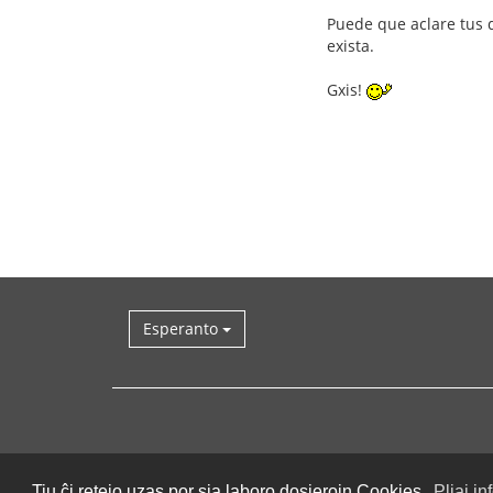
Puede que aclare tus 
exista.
Gxis!
Esperanto
Tiu ĉi retejo uzas por sia laboro dosierojn Cookies.
Pliaj in