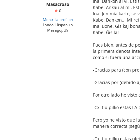
Ina: Dankon al vi. Esti
Masacroso
Kabe: Ankaŭ al mi. Est
0
Ina: Jen mia karto, se
Montri la profilon
Kabe: Dankon... Mi retp
Lando: Hispanujo
Ina: Bone. Ĝis kaj bon
Mesaĝoj: 39
Kabe: Ĝis la!
Pues bien, antes de pe
la primera denota inte
como si fuera una acc
-Gracias para (con pro
-Gracias por (debido a
Por otro lado he visto
-Cxi tiu pilko estas LA 
Pero yo he visto que l
manera correcta (según
-Cxi tiu pilko estas ple