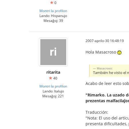
0
Montri la profilon
Lando: Hispanujo
Mesaĝoj: 39
2007-aprilo-30 16:48:19
Hola Masacroso
Masacroso:
ritarita
También he visto el 
40
Acabo de leer esto sob
Montri la profilon
Lando: Italujo
"Rimarko. La uzado de 
Mesaĝoj: 221
prezentas malfacilaĵon
Traducción:
"Nota: El uso del artí
presenta dificultades