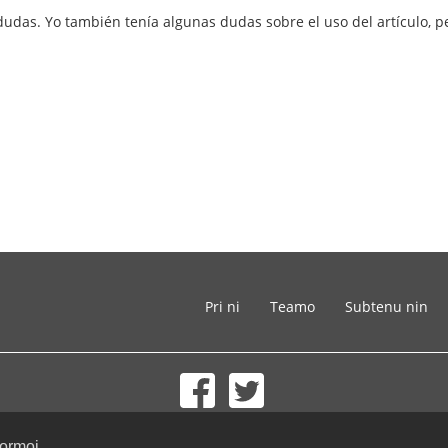
dudas. Yo también tenía algunas dudas sobre el uso del artículo,
Pri ni
Teamo
Subtenu nin
© 2002-2026 lernu.net |
Impressum
formoj