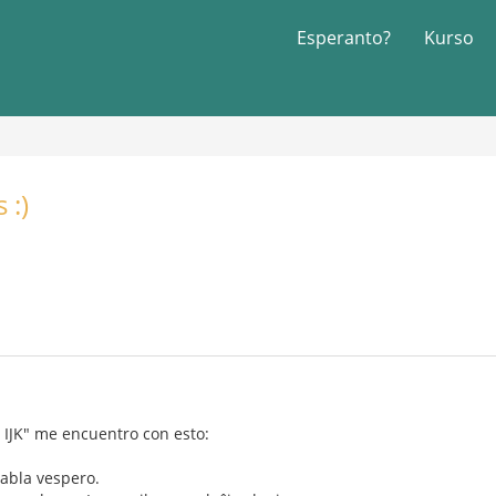
Esperanto?
Kurso
 :)
a IJK" me encuentro con esto:
abla vespero.