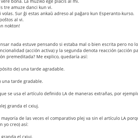
s vere bona. La muziko ege plaĉis al mi.
is tre amuze danci kun vi.
 vi volas. Sur ĝi estas ankaŭ adreso al paĝaro kun Esperanto-kurso.
oŝtos al vi.
an nokton!
nsar nada estuve pensando si estaba mal o bien escrita pero no lo
ncionalidad (acción activa) y la segunda denota reacción (acción pa
ión premeditada? Me explico, quedaría así:
pósito de) una tarde agradable.
) una tarde gradable.
 que se usa el artículo definido LA de maneras extrañas, por ejemplo
plej granda el cxiuj.
a mayoría de las veces el comparativo plej va sin el artículo LA por
 yo creo) así:
j granda el cxiuj.