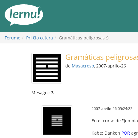
Al
la
enhavo
Forumo
Pri ĉio cetera
Gramáticas peligrosas :)
Gramáticas peligrosas
de
Masacroso
, 2007-aprilo-26
Mesaĝoj:
3
2007-aprilo-26 05:24:22
En el curso de "Jen ni
Kabe: Dankon
POR
agr