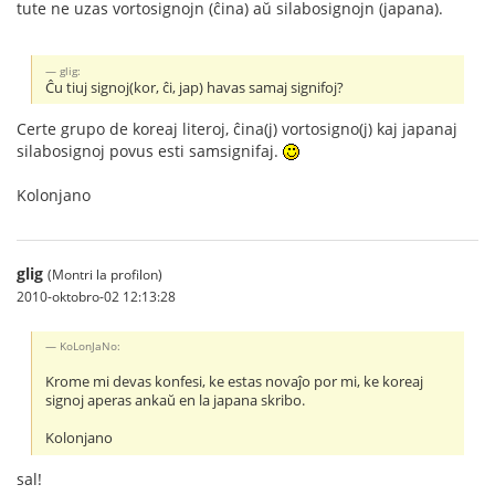
tute ne uzas vortosignojn (ĉina) aŭ silabosignojn (japana).
glig:
Ĉu tiuj signoj(kor, ĉi, jap) havas samaj signifoj?
Certe grupo de koreaj literoj, ĉina(j) vortosigno(j) kaj japanaj
silabosignoj povus esti samsignifaj.
Kolonjano
glig
(Montri la profilon)
2010-oktobro-02 12:13:28
KoLonJaNo:
Krome mi devas konfesi, ke estas novaĵo por mi, ke koreaj
signoj aperas ankaŭ en la japana skribo.
Kolonjano
sal!