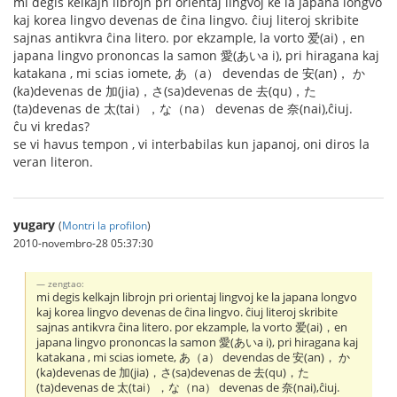
mi degis kelkajn librojn pri orientaj lingvoj ke la japana longvo
kaj korea lingvo devenas de ĉina lingvo. ĉiuj literoj skribite
sajnas antikvra ĉina litero. por ekzample, la vorto 爱(ai)，en
japana lingvo prononcas la samon 愛(あいa i), pri hiragana kaj
katakana , mi scias iomete, あ（a） devendas de 安(an)， か
(ka)devenas de 加(jia)，さ(sa)devenas de 去(qu)，た
(ta)devenas de 太(tai），な（na） devenas de 奈(nai),ĉiuj.
ĉu vi kredas?
se vi havus tempon , vi interbabilas kun japanoj, oni diros la
veran literon.
yugary
(
Montri la profilon
)
2010-novembro-28 05:37:30
zengtao:
mi degis kelkajn librojn pri orientaj lingvoj ke la japana longvo
kaj korea lingvo devenas de ĉina lingvo. ĉiuj literoj skribite
sajnas antikvra ĉina litero. por ekzample, la vorto 爱(ai)，en
japana lingvo prononcas la samon 愛(あいa i), pri hiragana kaj
katakana , mi scias iomete, あ（a） devendas de 安(an)， か
(ka)devenas de 加(jia)，さ(sa)devenas de 去(qu)，た
(ta)devenas de 太(tai），な（na） devenas de 奈(nai),ĉiuj.