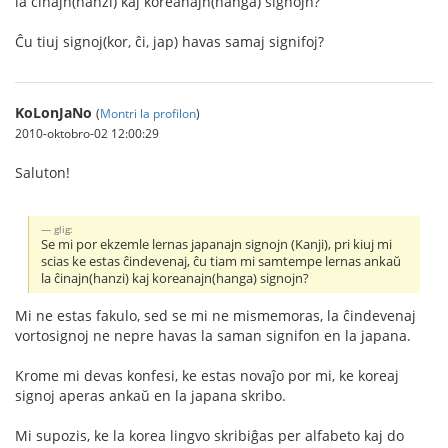
la ĉinajn(hanzi) kaj koreanajn(hanĝa) signojn?
Ĉu tiuj signoj(kor, ĉi, jap) havas samaj signifoj?
KoLonJaNo
(
Montri la profilon
)
2010-oktobro-02 12:00:29
Saluton!
glig:
Se mi por ekzemle lernas japanajn signojn (Kanji), pri kiuj mi
scias ke estas ĉindevenaj, ĉu tiam mi samtempe lernas ankaŭ
la ĉinajn(hanzi) kaj koreanajn(hanga) signojn?
Mi ne estas fakulo, sed se mi ne mismemoras, la ĉindevenaj
vortosignoj ne nepre havas la saman signifon en la japana.
Krome mi devas konfesi, ke estas novaĵo por mi, ke koreaj
signoj aperas ankaŭ en la japana skribo.
Mi supozis, ke la korea lingvo skribiĝas per alfabeto kaj do