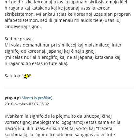
mi ne diris ke Koreanaj uzas la japanajn skribsistemojn kiel
hiragana kaj katakana kaj ke Japanaj uzas la korean
skribsistemon. Mi ankaŭ scias ke Koreanoj uzas sian propran
alfabetsistemon, sed ili (almenaŭ mi aŭdis tiele) uzas iuj
ĉindevenaj signoj.
Sed ne gravas.
Mi volas demandi nur pri similecoj kaj malsimilecoj inter
signifoj de koreanaj, japanaj kaj ĉinaj signoj.
(mi celas nur al hieroglifoj kaj ne al japanaj katakana kaj
hiragana; tio estas io tute alia).
Salutojn!
yugary
(
Montri la profilon
)
2010-oktobro-03 07:36:32
Kvankam la signifo de la plejmulto da unuopaj ĉinaj
vorterosignoj (neologisme: logogramoj) estas sama en la
nacioj kiuj ilin uzas, en kunmetitaj vortoj kaj "frazetaj"
kombinaĵoj, la signifo tre ofte iom ŝanĝiĝas aŭ eĉ tute