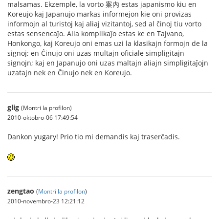
malsamas. Ekzemple, la vorto 案內 estas japanismo kiu en
Koreujo kaj Japanujo markas informejon kie oni provizas
informojn al turistoj kaj aliaj vizitantoj, sed al ĉinoj tiu vorto
estas sensencaĵo. Alia komplikaĵo estas ke en Tajvano,
Honkongo, kaj Koreujo oni emas uzi la klasikajn formojn de la
signoj; en Ĉinujo oni uzas multajn oficiale simpligitajn
signojn; kaj en Japanujo oni uzas maltajn aliajn simpligitaĵojn
uzatajn nek en Ĉinujo nek en Koreujo.
glig
(Montri la profilon)
2010-oktobro-06 17:49:54
Dankon yugary! Prio tio mi demandis kaj traserĉadis.
zengtao
(
Montri la profilon
)
2010-novembro-23 12:21:12