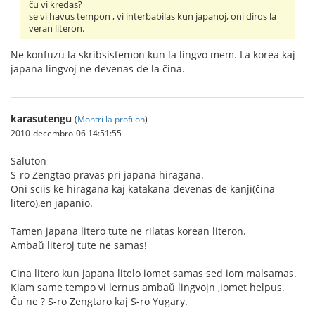
ĉu vi kredas?
se vi havus tempon , vi interbabilas kun japanoj, oni diros la
veran literon.
Ne konfuzu la skribsistemon kun la lingvo mem. La korea kaj
japana lingvoj ne devenas de la ĉina.
karasutengu
(
Montri la profilon
)
2010-decembro-06 14:51:55
Saluton
S-ro Zengtao pravas pri japana hiragana.
Oni sciis ke hiragana kaj katakana devenas de kanĵi(ĉina
litero),en japanio.
Tamen japana litero tute ne rilatas korean literon.
Ambaŭ literoj tute ne samas!
Cina litero kun japana litelo iomet samas sed iom malsamas.
Kiam same tempo vi lernus ambaŭ lingvojn ,iomet helpus.
Ĉu ne ? S-ro Zengtaro kaj S-ro Yugary.