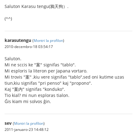
Saluton Karasu tengu(鴉天狗）.
(^^)
karasutengu
(
Montri la profilon
)
2010-decembro-18 03:54:17
Saluton.
Mi ne sccis ke "案" signifas "tablo".
Mi esploris la literon per Japana vortaro.
Mi trovis "案" ,kiu vere signifas "tablo",sed oni kutime uzas
tiun,kiu signifas "pri penso" kaj "propono".
Kaj "案内" signifas "konduko".
Tio kial? mi nun esploras tialon.
Ĝis kiam mi solvos ĝin.
sev
(
Montri la profilon
)
2011-januaro-23 14:48:12