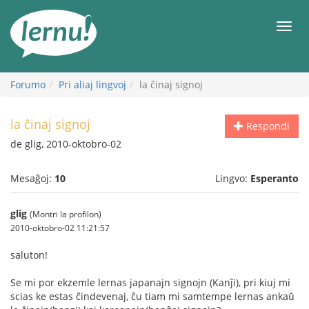
Al
la
Men
enhavo
Forumo
Pri aliaj lingvoj
la ĉinaj signoj
la ĉinaj signoj
Respondi
de glig, 2010-oktobro-02
Mesaĝoj:
10
Lingvo:
Esperanto
glig
(Montri la profilon)
2010-oktobro-02 11:21:57
saluton!
Se mi por ekzemle lernas japanajn signojn (Kanĵi), pri kiuj mi
scias ke estas ĉindevenaj, ĉu tiam mi samtempe lernas ankaŭ