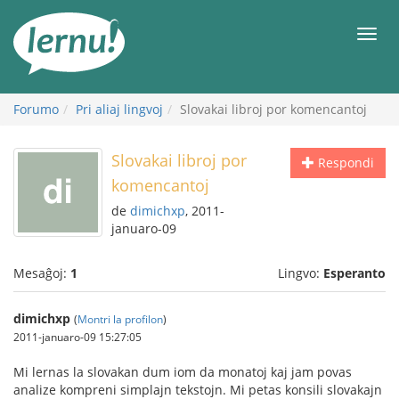
Al
la
Men
enhavo
Forumo
Pri aliaj lingvoj
Slovakai libroj por komencantoj
Slovakai libroj por
Respondi
komencantoj
de
dimichxp
, 2011-
januaro-09
Mesaĝoj:
1
Lingvo:
Esperanto
dimichxp
(
Montri la profilon
)
2011-januaro-09 15:27:05
Mi lernas la slovakan dum iom da monatoj kaj jam povas
analize kompreni simplajn tekstojn. Mi petas konsili slovakajn