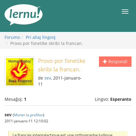
Al
la
Men
enhavo
Forumo
Pri aliaj lingvoj
Provo por fonetike skribi la francan.
Provo por fonetike
Respondi
skribi la francan.
de
sev
, 2011-januaro-
11
Mesaĝoj:
1
Lingvo:
Esperanto
sev
(
Montri la profilon
)
2011-januaro-11 12:10:02
Le français intergalactique est une orthographe ludique