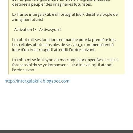
destinée à peupler des imaginaires futuristes.
Lx franse intergalaktik e uh ortograf ludik destihe a pxple de
z-imajiher futurist.
- Activation ! / - Aktivasyon !
Le robot mit ses fonctions en marche pour la première fois.
Les cellules photosensibles de ses yeu_x commencèrent à
luire d'un éclat rouge. Il attendit l'ordre suivant.
Lx robo mi se fonksyon an marc pqr la prxmyer fwa. Le selul
fotosansibl dx se yx komanser a luir d'in ekla rqj. Il atandi
l'ordr suivan.
http://intergalaktik.blogspot.com