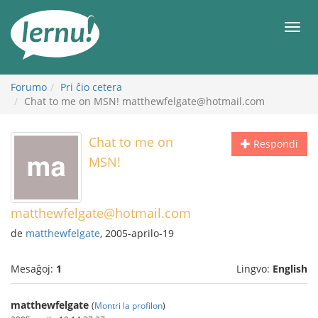
Al
la
Men
enhavo
Forumo
Pri ĉio cetera
Chat to me on MSN! matthewfelgate@hotmail.com
Chat to me on
Respondi
MSN!
matthewfelgate@hotmail.com
de
matthewfelgate
, 2005-aprilo-19
Mesaĝoj:
1
Lingvo:
English
matthewfelgate
(
Montri la profilon
)