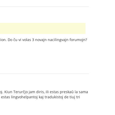
ion. Do ĉu vi volas 3 novajn nacilingvajn forumojn?
oj. Kiun Terurĉjo jam diris, ili estas preskaŭ la sama
estas lingvohelpantoj kaj tradukistoj de tiuj tri