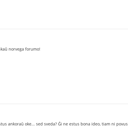
ankaŭ norvega forumo!
stus ankoraŭ oke... sed sveda? Ĝi ne estus bona ideo, tiam ni povus