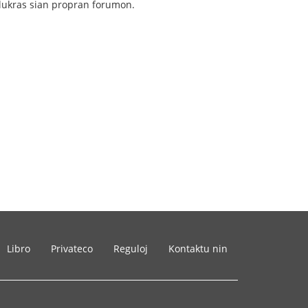
o lukras sian propran forumon.
Libro
Privateco
Reguloj
Kontaktu nin