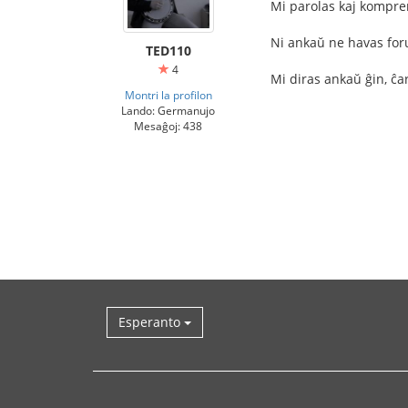
Mi parolas kaj kompren
Ni ankaŭ ne havas for
TED110
4
Mi diras ankaŭ ĝin, ĉ
Montri la profilon
Lando: Germanujo
Mesaĝoj: 438
Esperanto