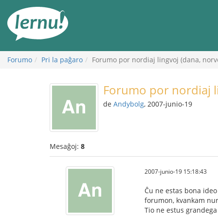
Al
la
enhavo
Forumo
Pri la paĝaro
Forumo por nordiaj lingvoj (dana, norv
Forumo por nordiaj l
de
Andybolg
, 2007-junio-19
Mesaĝoj:
8
2007-junio-19 15:18:43
Ĉu ne estas bona ideo k
forumon, kvankam nur 4
Tio ne estus grandega 