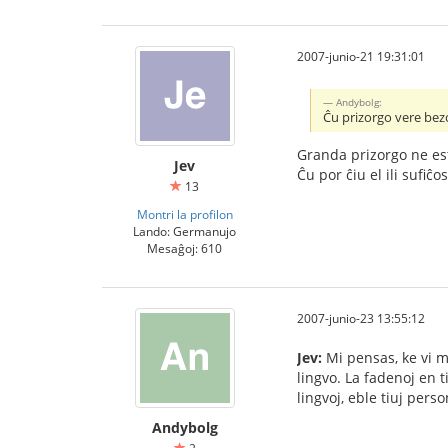
2007-junio-21 19:31:01
Andybolg:
Ĉu prizorgo vere bezo
Granda prizorgo ne est
Jev
Ĉu por ĉiu el ili sufiĉ
13
Montri la profilon
Lando: Germanujo
Mesaĝoj: 610
2007-junio-23 13:55:12
Jev:
Mi pensas, ke vi 
lingvo. La fadenoj en t
lingvoj, eble tiuj pers
Andybolg