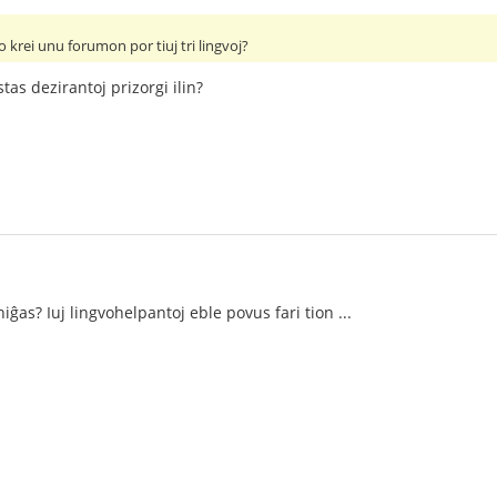
 krei unu forumon por tiuj tri lingvoj?
stas dezirantoj prizorgi ilin?
ĝas? Iuj lingvohelpantoj eble povus fari tion ...