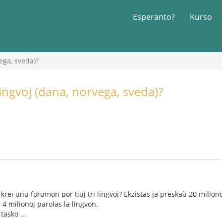
Esperanto?
Kurso
ega, sveda)?
ingvoj (dana, norvega, sveda)?
rei unu forumon por tiuj tri lingvoj? Ekzistas ja preskaŭ 20 milionoj
 milionoj parolas la lingvon.
tasko ...