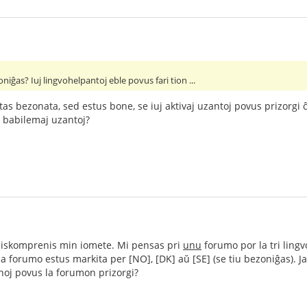
niĝas? Iuj lingvohelpantoj eble povus fari tion ...
as bezonata, sed estus bone, se iuj aktivaj uzantoj povus prizorgi ĉ
os babilemaj uzantoj?
miskomprenis min iomete. Mi pensas pri
unu
forumo por la tri lingv
ia forumo estus markita per [NO], [DK] aŭ [SE] (se tiu bezoniĝas). Ja 
onoj povus la forumon prizorgi?