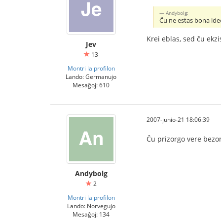
Andybolg:
Ĉu ne estas bona ideo
Krei eblas, sed ĉu ekzi
Jev
13
Montri la profilon
Lando: Germanujo
Mesaĝoj: 610
2007-junio-21 18:06:39
Ĉu prizorgo vere bezoni
Andybolg
2
Montri la profilon
Lando: Norvegujo
Mesaĝoj: 134