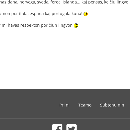
as dana, norvega, sveda, feroa, islanda... kaj pensas, ke ĉiu lingv
umon por itala, espana kaj portugala kuna!
ar mi havas respekton por ĉiun lingvon
Pri ni
Teamo
Subtenu nin