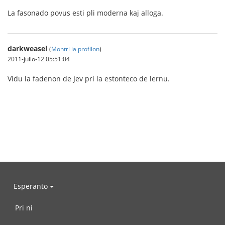
La fasonado povus esti pli moderna kaj alloga.
darkweasel
(
Montri la profilon
)
2011-julio-12 05:51:04
Vidu la fadenon de Jev pri la estonteco de lernu.
Esperanto
Pri ni