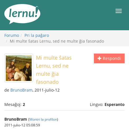
Al
la
Men
enhavo
Forumo
Pri la paĝaro
Mi multe ŝatas Lernu, sed ne multe ĝia fasonado
Mi multe ŝatas
Respondi
Lernu, sed ne
multe ĝia
fasonado
de
BrunoBram
, 2011-julio-12
Mesaĝoj:
2
Lingvo:
Esperanto
BrunoBram
(
Montri la profilon
)
2011-julio-12 05:08:59