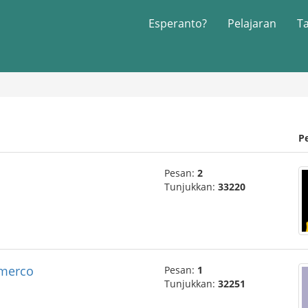
Esperanto?
Pelajaran
T
P
Pesan:
2
Tunjukkan:
33220
omerco
Pesan:
1
Tunjukkan:
32251