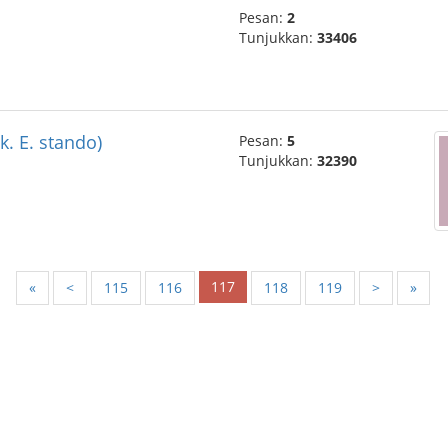
Pesan:
2
Tunjukkan:
33406
. E. stando)
Pesan:
5
Tunjukkan:
32390
117
«
<
115
116
118
119
>
»