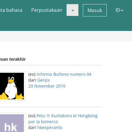
ata bahasa
Perpustakaan
ID
Masuk
esan terakhir
(eo)
Informa Bulteno numero 04
dari
Genjix
29 November 2010
(eo)
Petu !!! Kunlaboro el Hongkong
por la komerco
dari
hkesperanto