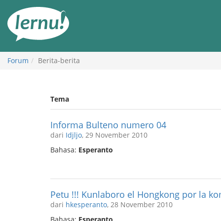
Ke
daftar
isi
Forum
Berita-berita
Tema
Informa Bulteno numero 04
dari
Idjljo
, 29 November 2010
Bahasa:
Esperanto
Petu !!! Kunlaboro el Hongkong por la k
dari
hkesperanto
, 28 November 2010
Bahasa:
Esperanto