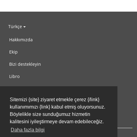
Türkçe
Hakkımızda
Ekip
Bizi destekleyin
Libro
Gizlilik Politikası
Sitemizi {site} ziyaret etmekle çerez {/link}
Kullanım Koşulları
kullanımımızı {link} kabul etmiş oluyorsunuz.
Bize ulaşın
Böylelikle size sunduğumuz hizmetin
kalitesini iyileştirmeye devam edebileceğiz.
Daha fazla bilgi