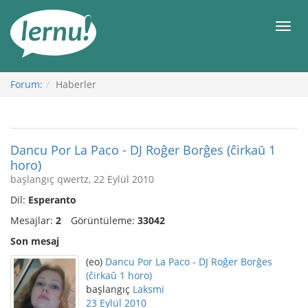
İçerik
Görüntüleme
Men
Forum:
Haberler
Dancu Por La Paco - DJ Roĝer Borĝes (ĉirkaŭ 1
horo)
başlangıç qwertz, 22 Eylül 2010
Dil:
Esperanto
Mesajlar:
2
Görüntüleme:
33042
Son mesaj
(eo)
Dancu Por La Paco - DJ Roĝer Borĝes
(ĉirkaŭ 1 horo)
başlangıç
Laksmi
23 Eylül 2010