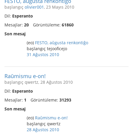
FESTO, aŭgusta renkontiĝo
başlangıç
olivier001
, 23 Mayıs 2010
Dil:
Esperanto
Mesajlar:
20
Görüntüleme:
61860
Son mesaj
(eo)
FESTO, aŭgusta renkontiĝo
başlangıç tejooficejo
31 Ağustos 2010
Raŭmismu e-on!
başlangıç qwertz, 28 Ağustos 2010
Dil:
Esperanto
Mesajlar:
1
Görüntüleme:
31293
Son mesaj
(eo)
Raŭmismu e-on!
başlangıç qwertz
28 Ağustos 2010