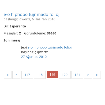
e-o hiphopo tujrimado folioj
başlangıç qwertz, 6 Haziran 2010
Dil:
Esperanto
Mesajlar:
2
Görüntüleme:
36650
Son mesaj
(eo)
e-o hiphopo tujrimado folioj
başlangıç qwertz
27 Ağustos 2010
119
«
<
117
118
120
121
>
»