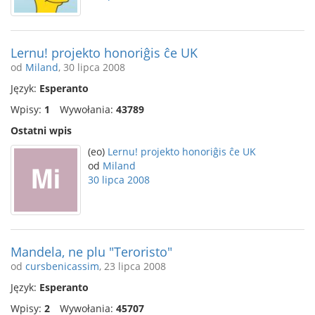
Lernu! projekto honoriĝis ĉe UK
od
Miland
, 30 lipca 2008
Język:
Esperanto
Wpisy:
1
Wywołania:
43789
Ostatni wpis
(eo)
Lernu! projekto honoriĝis ĉe UK
od
Miland
30 lipca 2008
Mandela, ne plu "Teroristo"
od
cursbenicassim
, 23 lipca 2008
Język:
Esperanto
Wpisy:
2
Wywołania:
45707