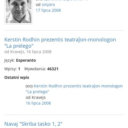
od
sinjoro
17 lipca 2008
Kerstin Rodhin prezentis teatraĵon-monologon
"La prelego"
od Kravejs, 16 lipca 2008
Język:
Esperanto
Wpisy:
1
Wywołania:
46321
Ostatni wpis
(eo)
Kerstin Rodhin prezentis teatraĵon-monologon
"La prelego"
od Kravejs
16 lipca 2008
Navaj "Skriba tasko 1, 2"