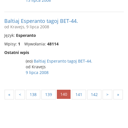
13 lipca 2008
Baltiaj Esperanto tagoj BET-44.
od Kravejs, 9 lipca 2008
Język:
Esperanto
Wpisy:
1
Wywołania:
48114
Ostatni wpis
(eo)
Baltiaj Esperanto tagoj BET-44.
od Kravejs
9 lipca 2008
140
«
<
138
139
141
142
>
»