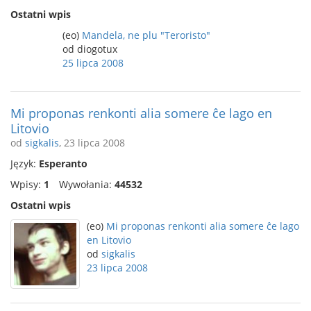
Ostatni wpis
(eo)
Mandela, ne plu "Teroristo"
od diogotux
25 lipca 2008
Mi proponas renkonti alia somere ĉe lago en
Litovio
od
sigkalis
, 23 lipca 2008
Język:
Esperanto
Wpisy:
1
Wywołania:
44532
Ostatni wpis
(eo)
Mi proponas renkonti alia somere ĉe lago
en Litovio
od
sigkalis
23 lipca 2008