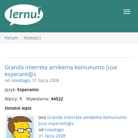
Więcej
Men
Forum
Nowości
Granda interreta amikema komunumo ĵuse
esperantiĝis
od
novatago
, 31 lipca 2008
Język:
Esperanto
Wpisy:
1
Wywołania:
44522
Ostatni wpis
(eo)
Granda interreta amikema komunumo
ĵuse esperantiĝis
od
novatago
31 lipca 2008