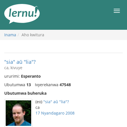
Ku
rupapuro
Urut
rw'ibirimwo
Inama
Aho kwitura
"sia" aŭ "lia"?
ca, kivuye
ururimi:
Esperanto
Ubutumwa
13
Ivyerekanwa
47548
Ubutumwa buheruka
(eo)
"sia" aŭ "lia"?
ca
17 Nyandagaro 2008