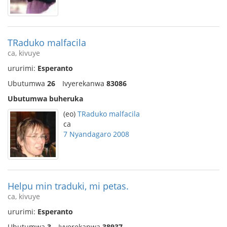
TRaduko malfacila
ca, kivuye
ururimi:
Esperanto
Ubutumwa
26
Ivyerekanwa
83086
Ubutumwa buheruka
(eo)
TRaduko malfacila
ca
7 Nyandagaro 2008
Helpu min traduki, mi petas.
ca, kivuye
ururimi:
Esperanto
Ubutumwa
3
Ivyerekanwa
38937