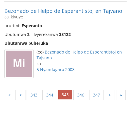
Bezonado de Helpo de Esperantistoj en Tajvano
ca, kivuye
ururimi:
Esperanto
Ubutumwa
2
Ivyerekanwa
38122
Ubutumwa buheruka
(eo)
Bezonado de Helpo de Esperantistoj en
Tajvano
ca
5 Nyandagaro 2008
345
«
<
343
344
346
347
>
»