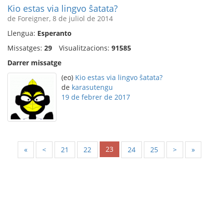
Kio estas via lingvo ŝatata?
de Foreigner, 8 de juliol de 2014
Llengua:
Esperanto
Missatges:
29
Visualitzacions:
91585
Darrer missatge
(eo)
Kio estas via lingvo ŝatata?
de
karasutengu
19 de febrer de 2017
23
«
<
21
22
24
25
>
»