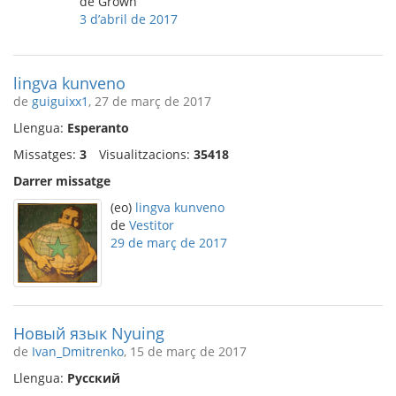
de Grown
3 d’abril de 2017
lingva kunveno
de
guiguixx1
, 27 de març de 2017
Llengua:
Esperanto
Missatges:
3
Visualitzacions:
35418
Darrer missatge
(eo)
lingva kunveno
de
Vestitor
29 de març de 2017
Новый язык Nyuing
de
Ivan_Dmitrenko
, 15 de març de 2017
Llengua:
Русский