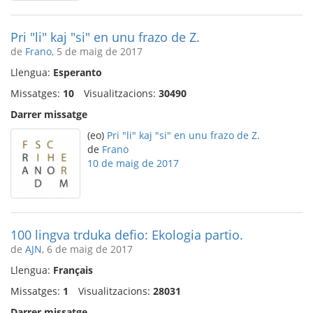
Pri "li" kaj "si" en unu frazo de Z.
de
Frano
, 5 de maig de 2017
Llengua:
Esperanto
Missatges:
10
Visualitzacions:
30490
Darrer missatge
(eo)
Pri "li" kaj "si" en unu frazo de Z.
de
Frano
10 de maig de 2017
100 lingva trduka defio: Ekologia partio.
de
AJN
, 6 de maig de 2017
Llengua:
Français
Missatges:
1
Visualitzacions:
28031
Darrer missatge