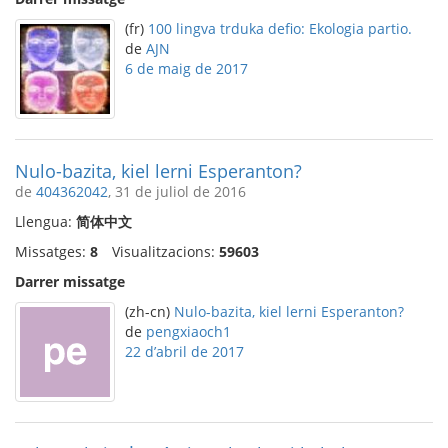
(fr)
100 lingva trduka defio: Ekologia partio.
de
AJN
6 de maig de 2017
Nulo-bazita, kiel lerni Esperanton?
de
404362042
, 31 de juliol de 2016
Llengua:
简体中文
Missatges:
8
Visualitzacions:
59603
Darrer missatge
(zh-cn)
Nulo-bazita, kiel lerni Esperanton?
de
pengxiaoch1
22 d’abril de 2017