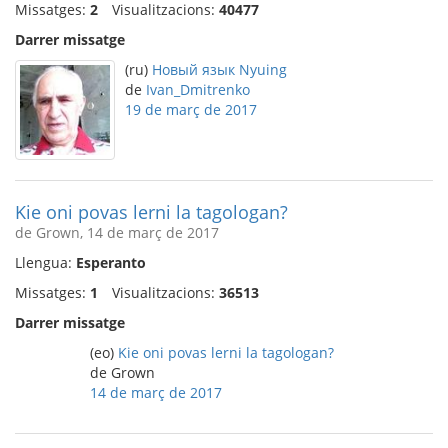
Missatges:
2
Visualitzacions:
40477
Darrer missatge
(ru)
Новый язык Nyuing
de
Ivan_Dmitrenko
19 de març de 2017
Kie oni povas lerni la tagologan?
de Grown, 14 de març de 2017
Llengua:
Esperanto
Missatges:
1
Visualitzacions:
36513
Darrer missatge
(eo)
Kie oni povas lerni la tagologan?
de Grown
14 de març de 2017