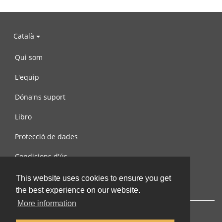
Català
Qui som
L'equip
Dóna'ns suport
Libro
Protecció de dades
Condicions d'ús
Contacta amb nosaltres
This website uses cookies to ensure you get
the best experience on our website.
More information