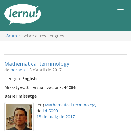
Al
contingut
Men
Fòrum
Sobre altres llengües
Mathematical terminology
de
nornen
, 16 d’abril de 2017
Llengua:
English
Missatges:
8
Visualitzacions:
44256
Darrer missatge
(en)
Mathematical terminology
de
kdl5000
13 de maig de 2017