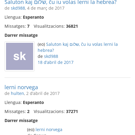
Saluton kaj שלום, ĉu iu volas lerni la hebrea?
de
skd988
, 4 de març de 2017
Llengua:
Esperanto
Missatges:
7
Visualitzacions:
36821
Darrer missatge
(eo)
Saluton kaj שלום, ĉu iu volas lerni la
hebrea?
de
skd988
18 d’abril de 2017
lerni norvega
de
hulten
, 2 d’abril de 2017
Llengua:
Esperanto
Missatges:
2
Visualitzacions:
37271
Darrer missatge
(eo)
lerni norvega