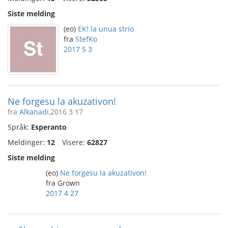
Siste melding
(eo)
EK! la unua strio
fra
StefKo
2017 5 3
Ne forgesu la akuzativon!
fra
Alkanadi
,2016 3 17
Språk:
Esperanto
Meldinger:
12
Visere:
62827
Siste melding
(eo)
Ne forgesu la akuzativon!
fra Grown
2017 4 27