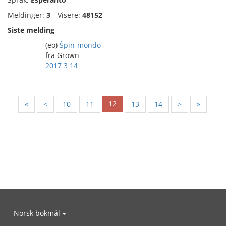
Meldinger:
3
Visere:
48152
Siste melding
(eo)
Ŝpin-mondo
fra Grown
2017 3 14
12
«
<
10
11
13
14
>
»
Norsk bokmål