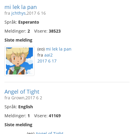
mi lek la pan
fra
jchthys
,2017 6 16
Språk:
Esperanto
Meldinger:
2
Visere:
38523
Siste melding
(eo)
mi lek la pan
fra
aai2
2017 6 17
Angel of Tight
fra Grown,2017 6 2
Språk:
English
Meldinger:
1
Visere:
41169
Siste melding
(en)
Angel of Tight