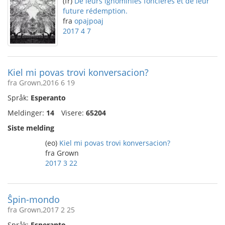
(fr)
De leurs ignominies foncières et de leur
future rédemption.
fra
opajpoaj
2017 4 7
Kiel mi povas trovi konversacion?
fra Grown,2016 6 19
Språk:
Esperanto
Meldinger:
14
Visere:
65204
Siste melding
(eo)
Kiel mi povas trovi konversacion?
fra Grown
2017 3 22
Ŝpin-mondo
fra Grown,2017 2 25
Språk:
Esperanto