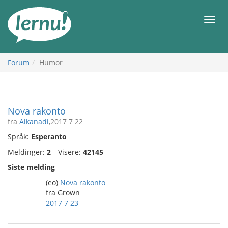
Til
innholdet
Meny
Forum
Humor
Nova rakonto
fra
Alkanadi
,2017 7 22
Språk:
Esperanto
Meldinger:
2
Visere:
42145
Siste melding
(eo)
Nova rakonto
fra Grown
2017 7 23