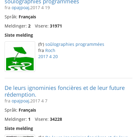
soûlographies programmées
fra
opajpoaj
,2017 4 19
Språk:
Français
Meldinger:
2
Visere:
31971
Siste melding
(fr)
soûlographies programmées
fra
Roch
2017 4 20
De leurs ignominies foncières et de leur future
rédemption.
fra
opajpoaj
,2017 4 7
Språk:
Français
Meldinger:
1
Visere:
34228
Siste melding