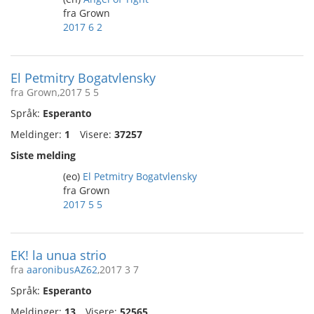
fra Grown
2017 6 2
El Petmitry Bogatvlensky
fra Grown,2017 5 5
Språk:
Esperanto
Meldinger:
1
Visere:
37257
Siste melding
(eo)
El Petmitry Bogatvlensky
fra Grown
2017 5 5
EK! la unua strio
fra
aaronibusAZ62
,2017 3 7
Språk:
Esperanto
Meldinger:
13
Visere:
52565