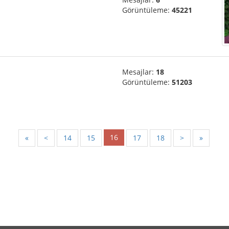
Görüntüleme:
45221
Mesajlar:
18
Görüntüleme:
51203
16
«
<
14
15
17
18
>
»