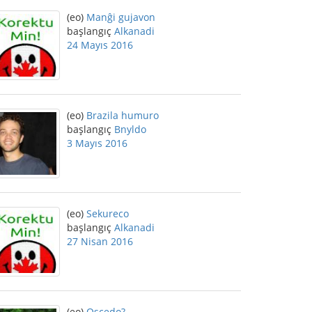
(eo)
Manĝi gujavon
başlangıç
Alkanadi
24 Mayıs 2016
(eo)
Brazila humuro
başlangıç
Bnyldo
3 Mayıs 2016
(eo)
Sekureco
başlangıç
Alkanadi
27 Nisan 2016
(eo)
Oscedo?