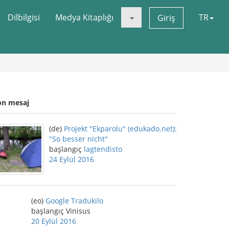
Dilbilgisi
Medya Kitaplığı
TR
Giriş
on mesaj
(de)
Projekt "Ekparolu" (edukado.net):
"So besser nicht"
başlangıç
lagtendisto
24 Eylül 2016
(eo)
Google Tradukilo
başlangıç Vinisus
20 Eylül 2016