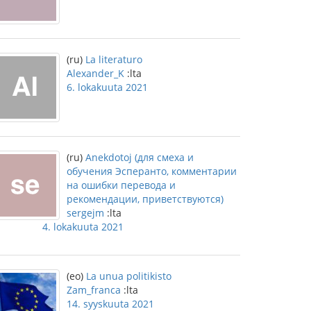
(ru)
La literaturo
Alexander_K
:lta
6. lokakuuta 2021
(ru)
Anekdotoj (для смеха и
обучения Эсперанто, комментарии
на ошибки перевода и
рекомендации, приветствуются)
sergejm
:lta
4. lokakuuta 2021
(eo)
La unua politikisto
Zam_franca
:lta
14. syyskuuta 2021