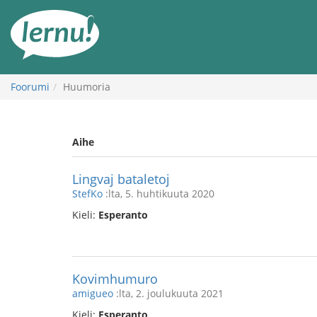
Tästä
sisältöön
Foorumi
Huumoria
Aihe
Lingvaj bataletoj
StefKo
:lta, 5. huhtikuuta 2020
Kieli:
Esperanto
Kovimhumuro
amigueo
:lta, 2. joulukuuta 2021
Kieli:
Esperanto