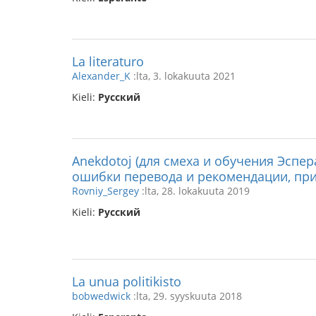
La literaturo
Alexander_K
:lta, 3. lokakuuta 2021
Kieli:
Русский
Anekdotoj (для смеха и обучения Эспе
ошибки перевода и рекомендации, при
Rovniy_Sergey
:lta, 28. lokakuuta 2019
Kieli:
Русский
La unua politikisto
bobwedwick
:lta, 29. syyskuuta 2018