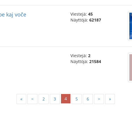
be kaj voĉe
Viestejä:
45
Näyttöjä:
62187
Viestejä:
2
Näyttöjä:
21584
4
«
<
2
3
5
6
>
»