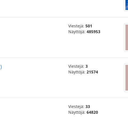
Viestejä:
501
Näyttöjä:
485953
)
Viestejä:
3
Näyttöjä:
21574
Viestejä:
33
Näyttöjä:
64820