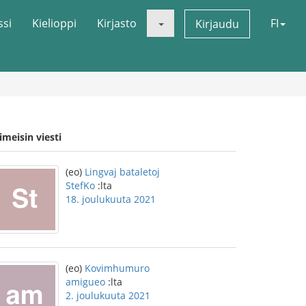
ssi
Kielioppi
Kirjasto
FI
Kirjaudu
imeisin viesti
(eo)
Lingvaj bataletoj
StefKo
:lta
18. joulukuuta 2021
(eo)
Kovimhumuro
amigueo
:lta
2. joulukuuta 2021