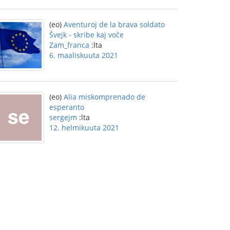
(eo)
Aventuroj de la brava soldato
Ŝvejk - skribe kaj voĉe
Zam_franca
:lta
6. maaliskuuta 2021
(eo)
Alia miskomprenado de
esperanto
sergejm
:lta
12. helmikuuta 2021