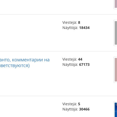
Viestejä:
8
Näyttöjä:
18434
ранто, комментарии на
Viestejä:
44
Näyttöjä:
67173
ветствуются)
Viestejä:
5
Näyttöjä:
30466