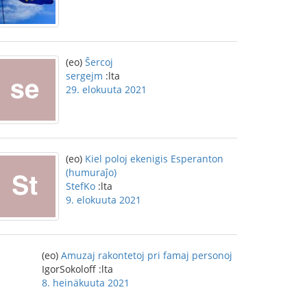
(eo)
Ŝercoj
sergejm
:lta
29. elokuuta 2021
(eo)
Kiel poloj ekenigis Esperanton
(humuraĵo)
StefKo
:lta
9. elokuuta 2021
(eo)
Amuzaj rakontetoj pri famaj personoj
IgorSokoloff :lta
8. heinäkuuta 2021