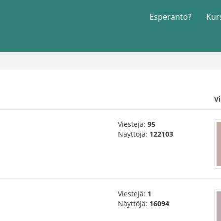
Esperanto?
Kur
Vi
Viestejä:
95
Näyttöjä:
122103
Viestejä:
1
Näyttöjä:
16094