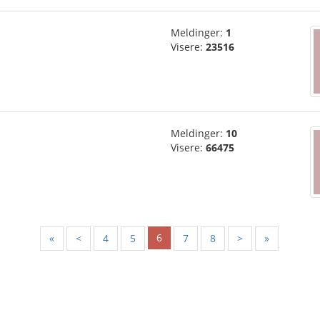
Meldinger:
1
Visere:
23516
Meldinger:
10
Visere:
66475
6
«
<
4
5
7
8
>
»