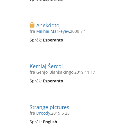
Anekdotoj
fra
MikhailMarkeyev
,2009 7 1
Språk:
Esperanto
Kemiaj Ŝercoj
fra Genjo_BlankaRingo,2019 11 17
Språk:
Esperanto
Strange pictures
fra
Droody
,2019 6 25
Språk:
English