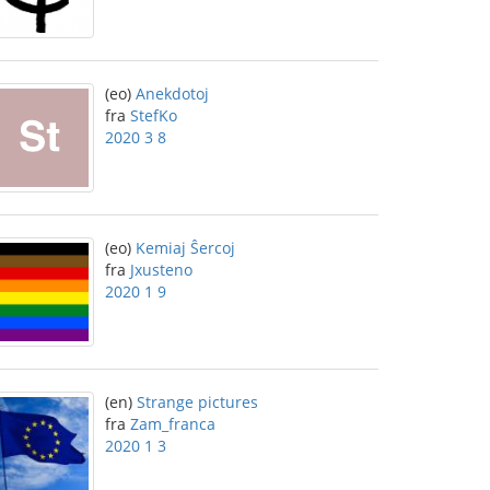
(eo)
Anekdotoj
fra
StefKo
2020 3 8
(eo)
Kemiaj Ŝercoj
fra
Jxusteno
2020 1 9
(en)
Strange pictures
fra
Zam_franca
2020 1 3