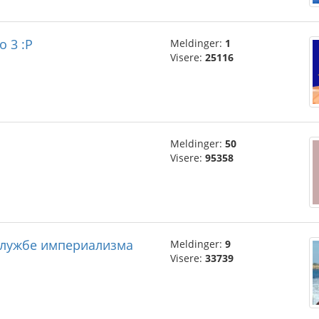
o 3 :P
Meldinger:
1
Visere:
25116
Meldinger:
50
Visere:
95358
 службе империализма
Meldinger:
9
Visere:
33739