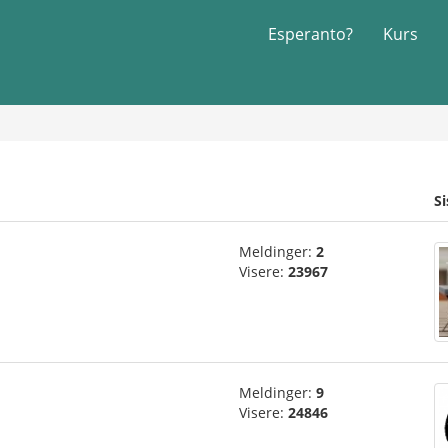
Esperanto?
Kurs
S
Meldinger:
2
Visere:
23967
Meldinger:
9
Visere:
24846