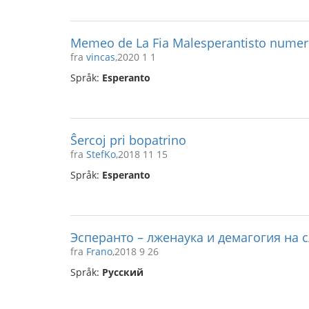
Memeo de La Fia Malesperantisto numer
fra
vincas
,2020 1 1
Språk:
Esperanto
Ŝercoj pri bopatrino
fra
StefKo
,2018 11 15
Språk:
Esperanto
Эсперанто – лженаука и демагогия на
fra
Frano
,2018 9 26
Språk:
Русский