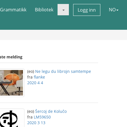
Grammatikk
Bibliotek
NO
Logg inn
iste melding
(eo)
Ne legu du librojn samtempe
fra
flanke
2020 4 4
(eo)
Ŝercoj de Koluĉo
fra
LM59650
2020 3 13