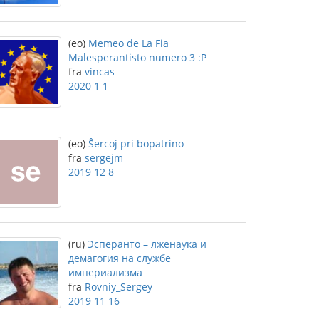
(eo)
Memeo de La Fia
Malesperantisto numero 3 :P
fra
vincas
2020 1 1
(eo)
Ŝercoj pri bopatrino
fra
sergejm
2019 12 8
(ru)
Эсперанто – лженаука и
демагогия на службе
империализма
fra
Rovniy_Sergey
2019 11 16