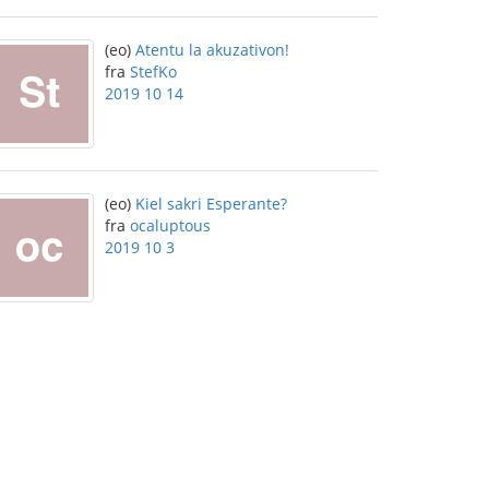
(eo)
Atentu la akuzativon!
fra
StefKo
2019 10 14
(eo)
Kiel sakri Esperante?
fra
ocaluptous
2019 10 3