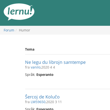
Til
innholdet
Forum
Humor
Tema
Ne legu du librojn samtempe
fra
vanilo
,2020 4 4
Språk:
Esperanto
Ŝercoj de Koluĉo
fra
LM59650
,2020 3 11
Språk:
Esperanto