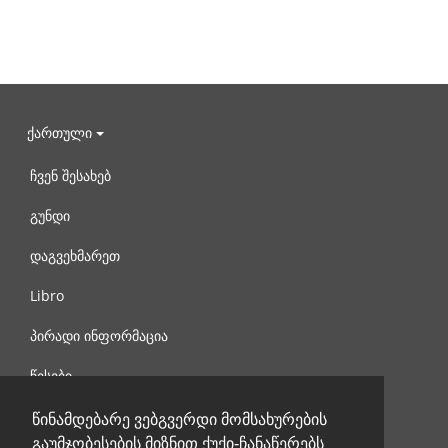
ქართული
ჩვენ შესახებ
გუნდი
დაგვეხმარეთ
Libro
პირადი ინფორმაცია
წესები
დაგვიკავშირდით
წინამდებარე ვებგვერდი მომსახურების
გაუმჯობესების მიზნით ქუქი-ჩანაწერებს