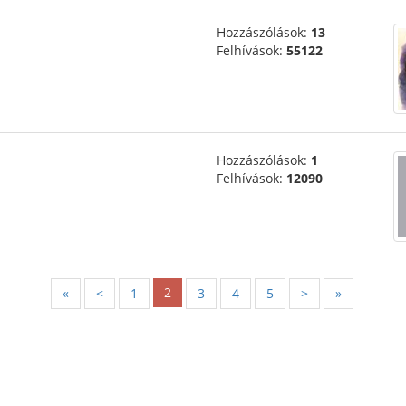
Hozzászólások:
13
Felhívások:
55122
Hozzászólások:
1
Felhívások:
12090
2
«
<
1
3
4
5
>
»