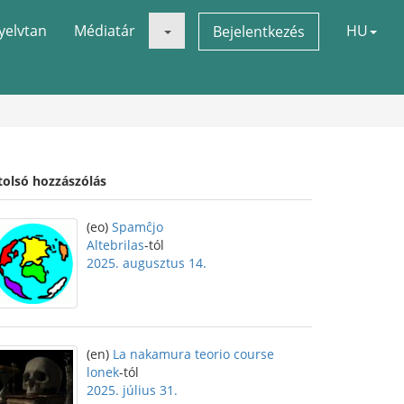
yelvtan
Médiatár
HU
Bejelentkezés
tolsó hozzászólás
(eo)
Spamĉjo
Altebrilas
-tól
2025. augusztus 14.
(en)
La nakamura teorio course
lonek
-tól
2025. július 31.