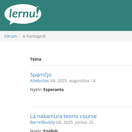
Tartalom
Fórum
A honlapról
Téma
Spamĉjo
Altebrilas
-tól, 2025. augusztus 14.
Nyelv:
Esperanto
La nakamura teorio course
BarrelBuddy
-tól, 2025. június 25.
Nyelv:
English