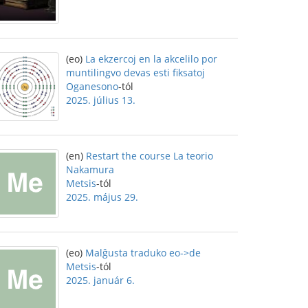
(eo)
La ekzercoj en la akcelilo por
muntilingvo devas esti fiksatoj
Oganesono
-tól
2025. július 13.
(en)
Restart the course La teorio
Nakamura
Metsis
-tól
2025. május 29.
(eo)
Malĝusta traduko eo->de
Metsis
-tól
2025. január 6.