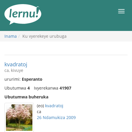
Ku
rupapuro
Urut
rw'ibirimwo
Inama
Ku vyerekeye urubuga
kvadratoj
ca, kivuye
ururimi:
Esperanto
Ubutumwa
4
Ivyerekanwa
41907
Ubutumwa buheruka
(eo)
kvadratoj
ca
26 Ndamukiza 2009