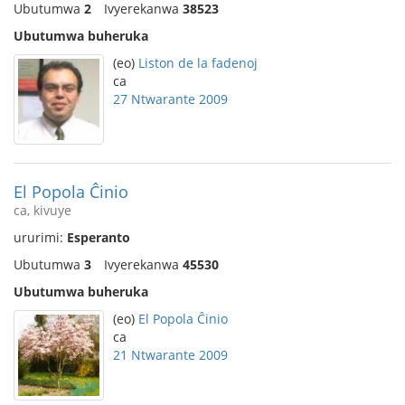
Ubutumwa
2
Ivyerekanwa
38523
Ubutumwa buheruka
(eo)
Liston de la fadenoj
ca
27 Ntwarante 2009
El Popola Ĉinio
ca, kivuye
ururimi:
Esperanto
Ubutumwa
3
Ivyerekanwa
45530
Ubutumwa buheruka
(eo)
El Popola Ĉinio
ca
21 Ntwarante 2009