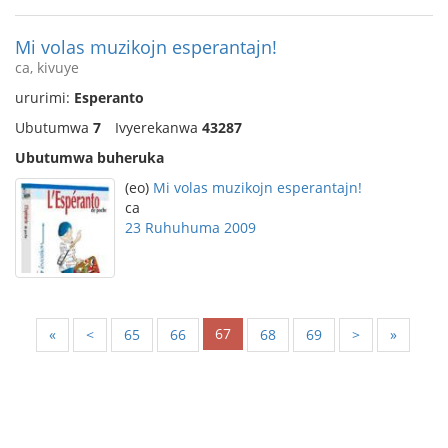
Mi volas muzikojn esperantajn!
ca, kivuye
ururimi:
Esperanto
Ubutumwa
7
Ivyerekanwa
43287
Ubutumwa buheruka
(eo)
Mi volas muzikojn esperantajn!
ca
23 Ruhuhuma 2009
67
«
<
65
66
68
69
>
»