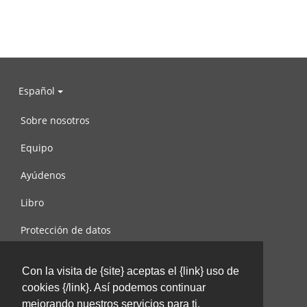
Español
Sobre nosotros
Equipo
Ayúdenos
Libro
Protección de datos
Condiciones de uso
Con la visita de {site} aceptas el {link} uso de
Contáctenos
cookies {/link}. Así podemos continuar
mejorando nuestros servicios para ti.