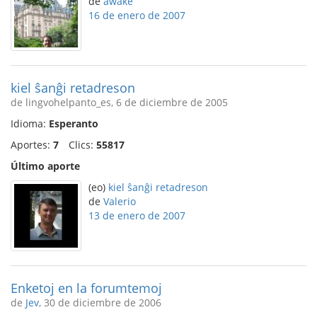
de
awake
16 de enero de 2007
kiel ŝanĝi retadreson
de lingvohelpanto_es, 6 de diciembre de 2005
Idioma:
Esperanto
Aportes:
7
Clics:
55817
Último aporte
(eo)
kiel ŝanĝi retadreson
de
Valerio
13 de enero de 2007
Enketoj en la forumtemoj
de
Jev
, 30 de diciembre de 2006