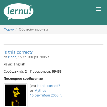
К
содержанию
Мен
Форум
Обо всём прочем
is this correct?
от
rinea
, 15 сентября 2005 г.
Язык:
English
Сообщений:
2
Просмотров:
59433
Последнее сообщение
(en)
is this correct?
от
Mythos
15 сентября 2005 г.