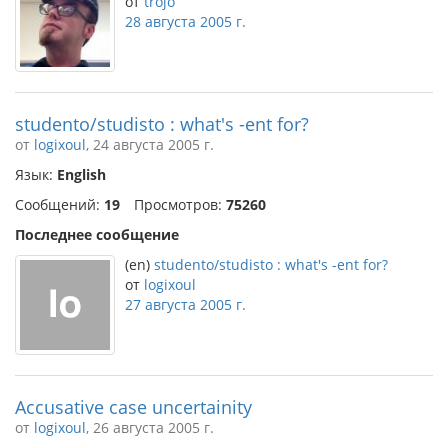
от
trojo
28 августа 2005 г.
studento/studisto : what's -ent for?
от
logixoul
, 24 августа 2005 г.
Язык:
English
Сообщений:
19
Просмотров:
75260
Последнее сообщение
(en)
studento/studisto : what's -ent for?
от
logixoul
27 августа 2005 г.
Accusative case uncertainity
от
logixoul
, 26 августа 2005 г.