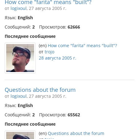
How come "farita" means "built"?
от
logixoul
, 27 августа 2005 г.
Язык:
English
Сообщений:
2
Просмотров:
62666
Последнее сообщение
(en)
How come "farita" means "built"?
от
trojo
28 августа 2005 г.
Questions about the forum
от
logixoul
, 27 августа 2005 г.
Язык:
English
Сообщений:
2
Просмотров:
65562
Последнее сообщение
(en)
Questions about the forum