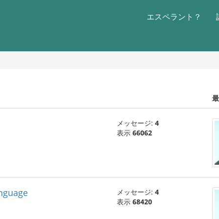
エスペラント？
最
メッセージ:
4
表示
66062
anguage
メッセージ:
4
表示
68420