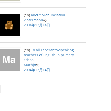
(en)
about pronunciation
vintermann
の
2004年12月14日
(en)
To all Esperanto-speaking
teachers of English in primary
school:
Machjo
の
2004年12月14日