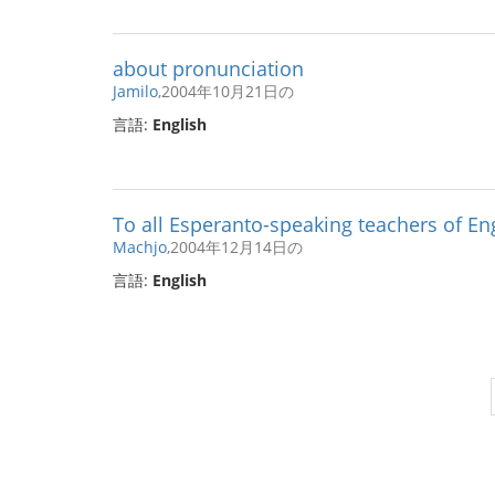
about pronunciation
Jamilo
,2004年10月21日の
言語:
English
To all Esperanto-speaking teachers of Eng
Machjo
,2004年12月14日の
言語:
English