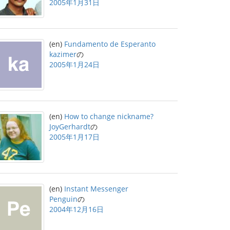
2005年1月31日
(en)
Fundamento de Esperanto
kazimer
の
2005年1月24日
(en)
How to change nickname?
JoyGerhardt
の
2005年1月17日
(en)
Instant Messenger
Penguin
の
2004年12月16日