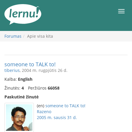
Į
turinį
Meni
Forumas
Apie visa kita
someone to TALK to!
tiberius
, 2004 m. rugpjūtis 26 d.
Kalba:
English
Žinutės:
4
Peržiūros
66058
Paskutinė žinutė
(en)
someone to TALK to!
Razeno
2005 m. sausis 31 d.