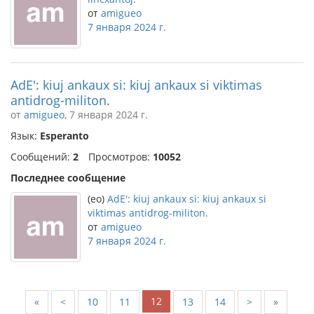
от
amigueo
7 января 2024 г.
AdE': kiuj ankaux si: kiuj ankaux si viktimas
antidrog-militon.
от
amigueo
, 7 января 2024 г.
Язык:
Esperanto
Сообщений:
2
Просмотров:
10052
Последнее сообщение
(eo)
AdE': kiuj ankaux si: kiuj ankaux si
viktimas antidrog-militon.
от
amigueo
7 января 2024 г.
12
«
<
10
11
13
14
>
»