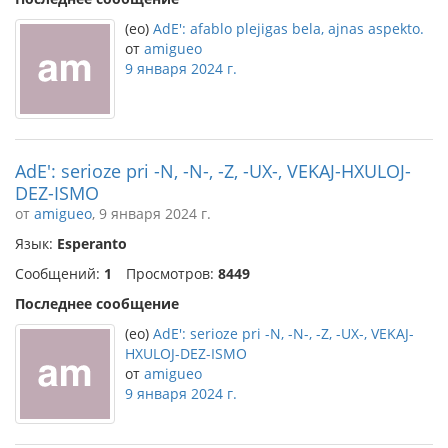
(eo)
AdE': afablo plejigas bela, ajnas aspekto.
от
amigueo
9 января 2024 г.
AdE': serioze pri -N, -N-, -Z, -UX-, VEKAJ-HXULOJ-
DEZ-ISMO
от
amigueo
, 9 января 2024 г.
Язык:
Esperanto
Сообщений:
1
Просмотров:
8449
Последнее сообщение
(eo)
AdE': serioze pri -N, -N-, -Z, -UX-, VEKAJ-
HXULOJ-DEZ-ISMO
от
amigueo
9 января 2024 г.