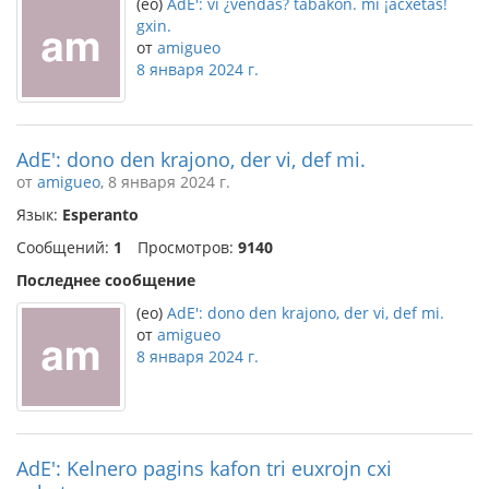
(eo)
AdE': vi ¿vendas? tabakon. mi ¡acxetas!
gxin.
от
amigueo
8 января 2024 г.
AdE': dono den krajono, der vi, def mi.
от
amigueo
, 8 января 2024 г.
Язык:
Esperanto
Сообщений:
1
Просмотров:
9140
Последнее сообщение
(eo)
AdE': dono den krajono, der vi, def mi.
от
amigueo
8 января 2024 г.
AdE': Kelnero pagins kafon tri euxrojn cxi