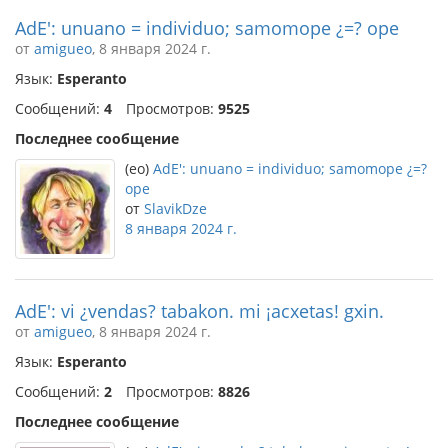
AdE': unuano = individuo; samomope ¿=? ope
от
amigueo
, 8 января 2024 г.
Язык:
Esperanto
Сообщений:
4
Просмотров:
9525
Последнее сообщение
(eo)
AdE': unuano = individuo; samomope ¿=?
ope
от
SlavikDze
8 января 2024 г.
AdE': vi ¿vendas? tabakon. mi ¡acxetas! gxin.
от
amigueo
, 8 января 2024 г.
Язык:
Esperanto
Сообщений:
2
Просмотров:
8826
Последнее сообщение