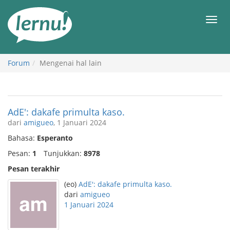
Ke
daftar
Men
isi
Forum
Mengenai hal lain
AdE': dakafe primulta kaso.
dari
amigueo
, 1 Januari 2024
Bahasa:
Esperanto
Pesan:
1
Tunjukkan:
8978
Pesan terakhir
(eo)
AdE': dakafe primulta kaso.
dari
amigueo
1 Januari 2024