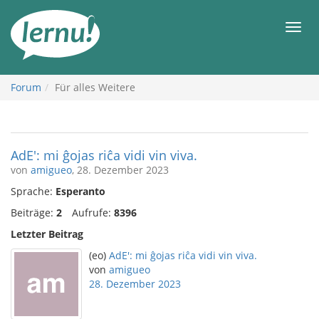
Zum
Inhalt
Men
Forum
Für alles Weitere
AdE': mi ĝojas riĉa vidi vin viva.
von
amigueo
, 28. Dezember 2023
Sprache:
Esperanto
Beiträge:
2
Aufrufe:
8396
Letzter Beitrag
(eo)
AdE': mi ĝojas riĉa vidi vin viva.
von
amigueo
28. Dezember 2023