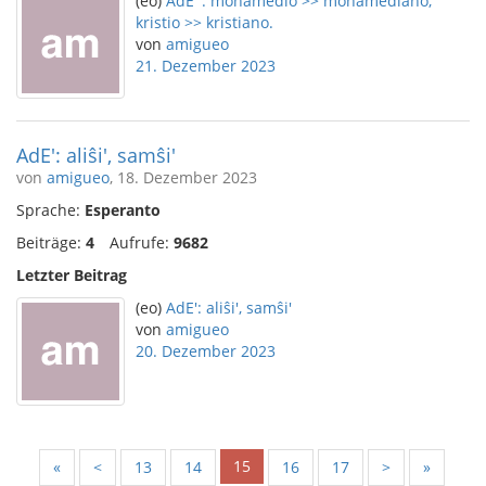
(eo)
AdE ': mohamedio >> mohamediano;
kristio >> kristiano.
von
amigueo
21. Dezember 2023
AdE': aliŝi', samŝi'
von
amigueo
, 18. Dezember 2023
Sprache:
Esperanto
Beiträge:
4
Aufrufe:
9682
Letzter Beitrag
(eo)
AdE': aliŝi', samŝi'
von
amigueo
20. Dezember 2023
15
«
<
13
14
16
17
>
»