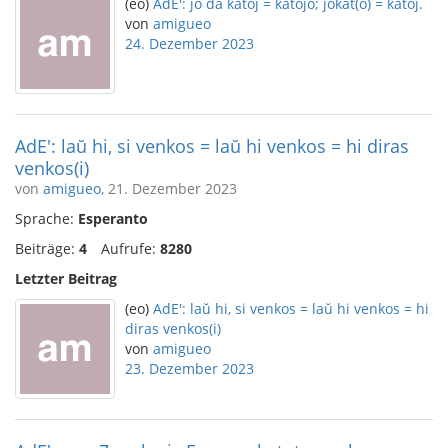
(eo)
AdE': jo da katoj = katojo; jokat(o) = katoj.
von
amigueo
24. Dezember 2023
AdE': laŭ hi, si venkos = laŭ hi venkos = hi diras
venkos(i)
von
amigueo
, 21. Dezember 2023
Sprache:
Esperanto
Beiträge:
4
Aufrufe:
8280
Letzter Beitrag
(eo)
AdE': laŭ hi, si venkos = laŭ hi venkos = hi
diras venkos(i)
von
amigueo
23. Dezember 2023