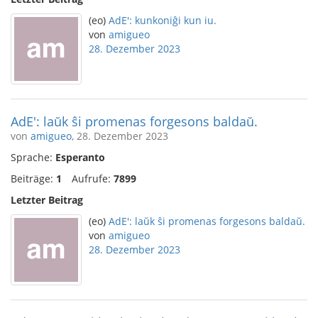
(eo)
AdE': kunkoniĝi kun iu.
von
amigueo
28. Dezember 2023
AdE': laŭk ŝi promenas forgesons baldaŭ.
von
amigueo
, 28. Dezember 2023
Sprache:
Esperanto
Beiträge:
1
Aufrufe:
7899
Letzter Beitrag
(eo)
AdE': laŭk ŝi promenas forgesons baldaŭ.
von
amigueo
28. Dezember 2023