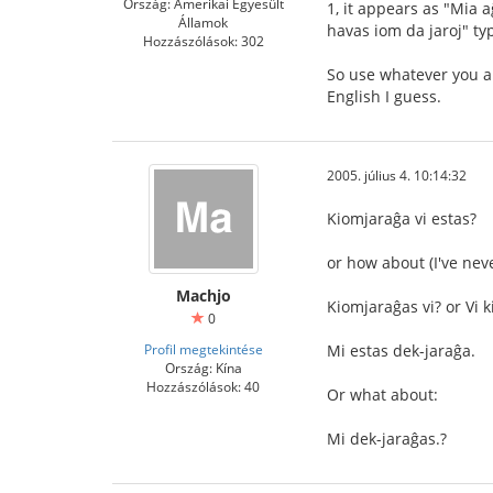
Ország: Amerikai Egyesült
1, it appears as "Mia 
Államok
havas iom da jaroj" t
Hozzászólások: 302
So use whatever you ar
English I guess.
2005. július 4. 10:14:32
Kiomjaraĝa vi estas?
or how about (I've nev
Machjo
Kiomjaraĝas vi? or Vi 
0
Profil megtekintése
Mi estas dek-jaraĝa.
Ország: Kína
Hozzászólások: 40
Or what about:
Mi dek-jaraĝas.?