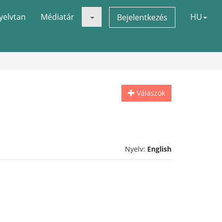
yelvtan
Médiatár
HU
Bejelentkezés
Válaszok
Nyelv:
English