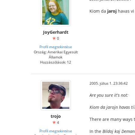
Kiom da
jaroj
havas vi 
JoyGerhardt
0
Profil megtekintése
Ország: Amerikai Egyesült
Államok
Hozzászólások: 12
2005. július 1. 23:36:42
Are you sure it's not:
Kiom da jarojn havas ti
trojo
There are many ways to
4
Profil megtekintése
In the
Bildoj kaj Deman