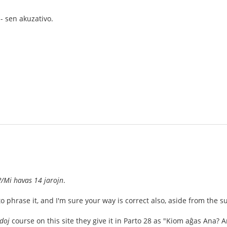
- sen akuzativo.
?/Mi havas 14 jarojn
.
 phrase it, and I'm sure your way is correct also, aside from the s
doj
course on this site they give it in Parto 28 as "Kiom aĝas Ana? A