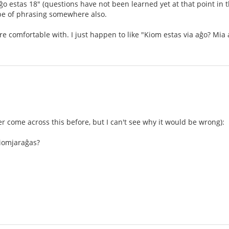
aĝo estas 18" (questions have not been learned yet at that point in 
ype of phrasing somewhere also.
e comfortable with. I just happen to like "Kiom estas via aĝo? Mia 
er come across this before, but I can't see why it would be wrong):
kiomjaraĝas?