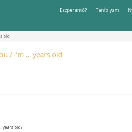
Eszperantó?
Tanfolyam
N
rs old
u / i'm ... years old
.. years old?