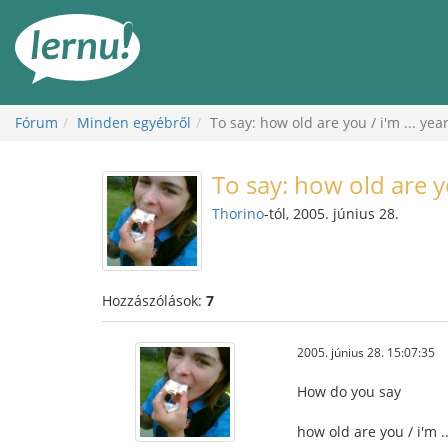
Tartalom
Fórum
Minden egyébről
To say: how old are you / i'm ... yea
To say: how old are yo
Thorino
-tól, 2005. június 28.
Hozzászólások:
7
2005. június 28. 15:07:35
How do you say
how old are you / i'm .