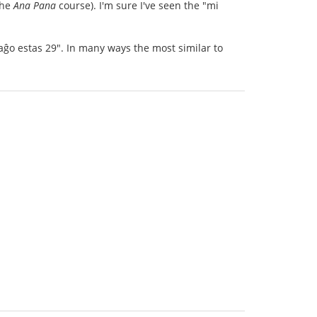
the
Ana Pana
course). I'm sure I've seen the "mi
aĝo estas 29". In many ways the most similar to