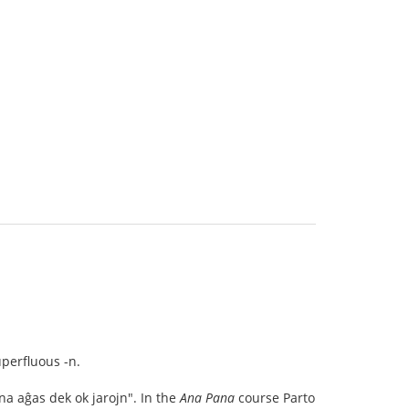
uperfluous -n.
na aĝas dek ok jarojn". In the
Ana Pana
course Parto