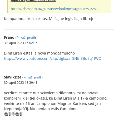
https://chesspro.ru/guestnew/lookmessage/?id=9-228...
Kompatinda okazo estas. Mi ŝajne legis liajn librojn.
Frano
(
Prikaži profil
)
30. april 2023 15:02:36
Ding Liren estas la nova mondĉampiono
https://www.youtube.com/clip/Ugkxcz_SHti-8Bu5q1IWQ...
SlavikDze
(
Prikaži profil
)
30. april 2023 18:39:41
Verdire, estante nur scivolema diletanto, mi ne povas
kompreni, kiel tiel okazis, ke Dīng Lìrén iĝis 17-a ĉampiono,
venkinte ne 16-an ĉampionon Magnus Karlsen, sed Jan
Nepomnjaŝĉij, kiu neniam estis ĉampiono.
🤔🤔🤔🤔🤔