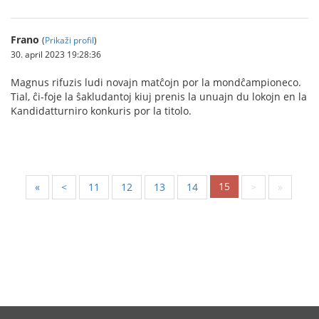
Frano
(
Prikaži profil
)
30. april 2023 19:28:36
Magnus rifuzis ludi novajn matĉojn por la mondĉampioneco.
Tial, ĉi-foje la ŝakludantoj kiuj prenis la unuajn du lokojn en la
Kandidatturniro konkuris por la titolo.
15
«
<
11
12
13
14
>
»