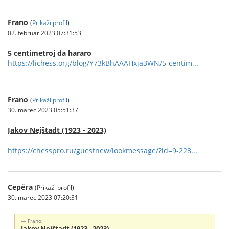
Frano
(
Prikaži profil
)
02. februar 2023 07:31:53
5 centimetroj da hararo
https://lichess.org/blog/Y73kBhAAAHxja3WN/5-centim...
Frano
(
Prikaži profil
)
30. marec 2023 05:51:37
Jakov Nejŝtadt (1923 - 2023)
https://chesspro.ru/guestnew/lookmessage/?id=9-228...
Серёга
(Prikaži profil)
30. marec 2023 07:20:31
Frano:
Jakov Nejŝtadt (1923 - 2023)