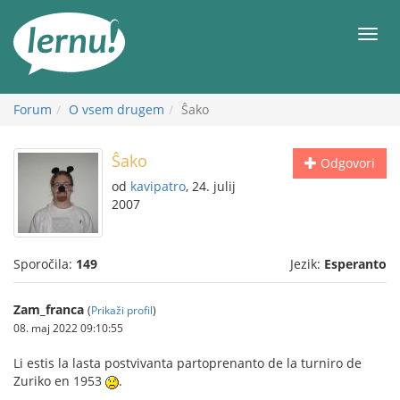
K
vsebini
Meni
Forum
O vsem drugem
Ŝako
Ŝako
Odgovori
od
kavipatro
, 24. julij
2007
Sporočila:
149
Jezik:
Esperanto
Zam_franca
(
Prikaži profil
)
08. maj 2022 09:10:55
Li estis la lasta postvivanta partoprenanto de la turniro de
Zuriko en 1953
.