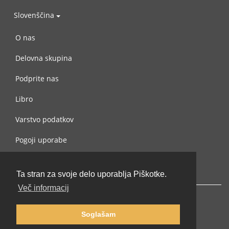
Slovenščina
O nas
Delovna skupina
Podprite nas
Libro
Varstvo podatkov
Pogoji uporabe
Navežite stik z nami
Ta stran za svoje delo uporablja Piškotke.
Več informacij
Soglašam
© 2002-2026 lernu.net |
Impressum