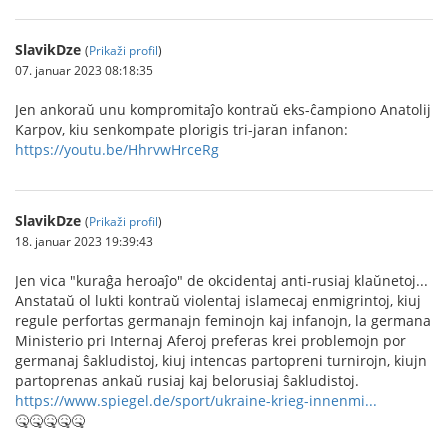
SlavikDze
(
Prikaži profil
)
07. januar 2023 08:18:35
Jen ankoraŭ unu kompromitaĵo kontraŭ eks-ĉampiono Anatolij
Karpov, kiu senkompate plorigis tri-jaran infanon:
https://youtu.be/HhrvwHrceRg
SlavikDze
(
Prikaži profil
)
18. januar 2023 19:39:43
Jen vica "kuraĝa heroaĵo" de okcidentaj anti-rusiaj klaŭnetoj...
Anstataŭ ol lukti kontraŭ violentaj islamecaj enmigrintoj, kiuj
regule perfortas germanajn feminojn kaj infanojn, la germana
Ministerio pri Internaj Aferoj preferas krei problemojn por
germanaj ŝakludistoj, kiuj intencas partopreni turnirojn, kiujn
partoprenas ankaŭ rusiaj kaj belorusiaj ŝakludistoj.
https://www.spiegel.de/sport/ukraine-krieg-innenmi...
🤒🤒🤒🤒🤒